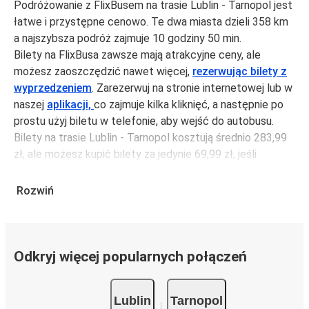
Podróżowanie z FlixBusem na trasie Lublin - Tarnopol jest
łatwe i przystępne cenowo. Te dwa miasta dzieli 358 km
a najszybsza podróż zajmuje 10 godziny 50 min.
Bilety na FlixBusa zawsze mają atrakcyjne ceny, ale
możesz zaoszczędzić nawet więcej,
rezerwując bilety z
wyprzedzeniem
. Zarezerwuj na stronie internetowej lub w
naszej
aplikacji,
co zajmuje kilka kliknięć, a następnie po
prostu użyj biletu w telefonie, aby wejść do autobusu.
Bilety na trasie Lublin - Tarnopol kosztują średnio 283,99
zł, ale możesz kupić bilety za jedynie 69,99 zł, jeśli
zarezerwujesz z wyprzedzeniem lub w dni robocze,
unikając weekendów i świąt. Aby podróżować szybko,
Rozwiń
łatwo i zadbać o zmniejszanie śladu węglowego, podróżuj
z FlixBusem.
Podróż na trasie Lublin - Tarnopol
Odkryj więcej popularnych połączeń
Trasa Lublin - Tarnopol jest łatwa i wygodna z FlixBusem.
i może zająć
jedynie 10 godziny 50 min
.
Lublin
Tarnopol
Podróż autobusem
ma mniejszy wpływ na środowisko