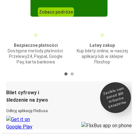
Zobacz podróże
Bezpieczne płatności
Łatwy zakup
Dostępne metody płatności:
Kup bilety online, w naszej
Przelewy24, Paypal, Google
aplikacji lub w sklepie
Pay, karta bankowa
Flixshop
Zaufało na
m
milionó
pasażeró
Bilet cyfrowy i
ponad 500
w
śledzenie na żywo
w
Odkryj aplikację FlixBusa