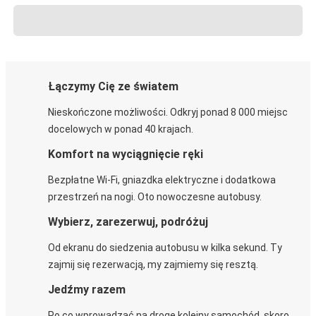
Łączymy Cię ze światem
Nieskończone możliwości. Odkryj ponad 8 000 miejsc
docelowych w ponad 40 krajach.
Komfort na wyciągnięcie ręki
Bezpłatne Wi-Fi, gniazdka elektryczne i dodatkowa
przestrzeń na nogi. Oto nowoczesne autobusy.
Wybierz, zarezerwuj, podróżuj
Od ekranu do siedzenia autobusu w kilka sekund. Ty
zajmij się rezerwacją, my zajmiemy się resztą.
Jedźmy razem
Po co wprowadzać na drogę kolejny samochód, skoro