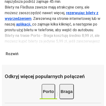
najszybsza podróż zajmuje 45 min.
Bilety na FlixBusa zawsze mają atrakcyjne ceny, ale
możesz zaoszczędzić nawet więcej,
rezerwując bilety z
wyprzedzeniem
. Zarezerwuj na stronie internetowej lub w
naszej
aplikacji,
co zajmuje kilka kliknięć, a następnie po
prostu użyj biletu w telefonie, aby wejść do autobusu.
Bilety na trasie Porto - Braga kosztują średnio 8,99 zł, ale
możesz kupić bilety za jedynie 5,99 zł, jeśli zarezerwujesz
z wyprzedzeniem lub w dni robocze, unikając weekendów i
świąt. Aby podróżować szybko, łatwo i zadbać o
Rozwiń
zmniejszanie śladu węglowego, podróżuj z FlixBusem.
Podróż na trasie Porto - Braga
Trasa Porto - Braga jest łatwa i wygodna z FlixBusem,
Odkryj więcej popularnych połączeń
dzięki 31 bezpośrednim połączeniom dziennie.
i może zająć
jedynie 45 min
.
Porto
Braga
Podróż autobusem
ma mniejszy wpływ na środowisko
niż podróż samochodem czy samolotem. Stale pracujemy
nad tym, by jeszcze bardziej zmniejszać ślad węglowy,