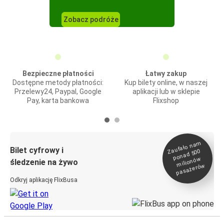
Zobacz podróże
Bezpieczne płatności
Łatwy zakup
Dostępne metody płatności:
Kup bilety online, w naszej
Przelewy24, Paypal, Google
aplikacji lub w sklepie
Pay, karta bankowa
Flixshop
Zaufało na
m
milionó
pasażeró
Bilet cyfrowy i
ponad 500
w
śledzenie na żywo
w
Odkryj aplikację FlixBusa