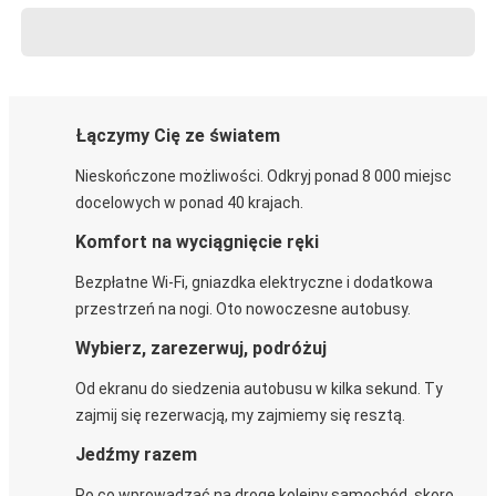
Łączymy Cię ze światem
Nieskończone możliwości. Odkryj ponad 8 000 miejsc
docelowych w ponad 40 krajach.
Komfort na wyciągnięcie ręki
Bezpłatne Wi-Fi, gniazdka elektryczne i dodatkowa
przestrzeń na nogi. Oto nowoczesne autobusy.
Wybierz, zarezerwuj, podróżuj
Od ekranu do siedzenia autobusu w kilka sekund. Ty
zajmij się rezerwacją, my zajmiemy się resztą.
Jedźmy razem
Po co wprowadzać na drogę kolejny samochód, skoro