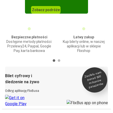
Zobacz podróże
Bezpieczne płatności
Łatwy zakup
Dostępne metody płatności:
Kup bilety online, w naszej
Przelewy24, Paypal, Google
aplikacji lub w sklepie
Pay, karta bankowa
Flixshop
Zaufało na
m
milionó
pasażeró
Bilet cyfrowy i
ponad 500
w
śledzenie na żywo
w
Odkryj aplikację FlixBusa