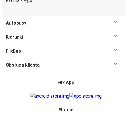
Fatima - Vigo
Czego się spodziewać na pokładzie FlixBusa na
trasie Vigo - Braga
Autobusy
Podróż na trasie Vigo - Braga na pokładzie FlixBusa
oznacza wygodną podróż w wielkim stylu, z
Kierunki
udogodnieniami
, dzięki którym czas szybciej minie.
Większość naszych autobusów jest wyposażona w
FlixBus
bezpłatne Wi-Fi,
toalety i gniazdka elektryczne.
Możesz bezpłatnie zabrać ze sobą
jedną sztuka bagażu
Obsługa klienta
podręcznego i jedną sztukę bagażu głównego
, więc
nawet jeśli wybierasz się w długą podróż, nie musisz się
martwić, że nie wystarczy Ci miejsca w bagażu.
Flix App
Wszyscy podróżujący z biletami
mają zagwarantowane
miejsce siedzące
w naszych autobusach
ale jeśli chcesz
wybrać specjalne miejsce
, możesz zrobić to podczas
zakupu biletu. Do wyboru masz
miejsce klasyczne,
Flix na:
miejsce ze stolikiem, panoramę lub dodatkowe, puste
miejsce obok.