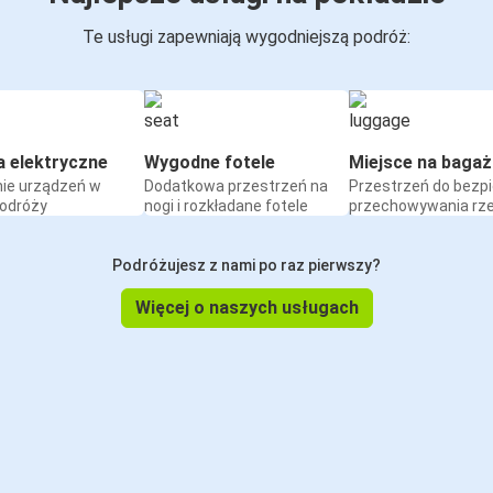
Te usługi zapewniają wygodniejszą podróż:
a elektryczne
Wygodne fotele
Miejsce na bagaż
ie urządzeń w
Dodatkowa przestrzeń na
Przestrzeń do bezp
podróży
nogi i rozkładane fotele
przechowywania rz
Podróżujesz z nami po raz pierwszy?
Więcej o naszych usługach