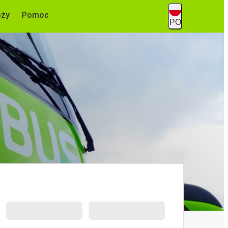
óży
Pomoc
PO