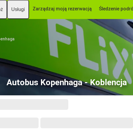
Zarządzaj moją rezerwacją
Śledzenie podr
óż
Usługi
enhaga
Autobus Kopenhaga - Koblencja