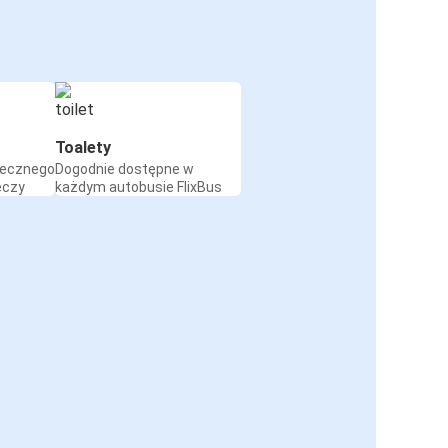
Toalety
iecznego
Dogodnie dostępne w
eczy
każdym autobusie FlixBus