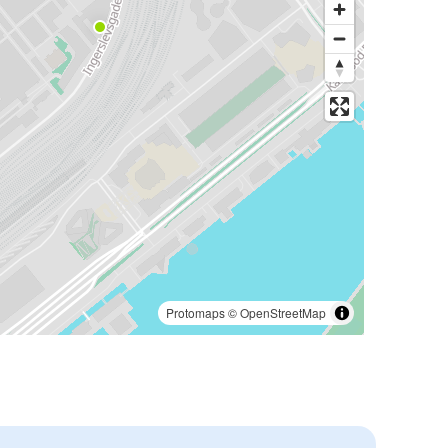
Protomaps
©
OpenStreetMap