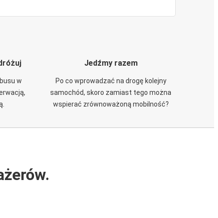
dróżuj
Jedźmy razem
obusu w
Po co wprowadzać na drogę kolejny
zerwacją,
samochód, skoro zamiast tego można
ą.
wspierać zrównoważoną mobilność?
ażerów.