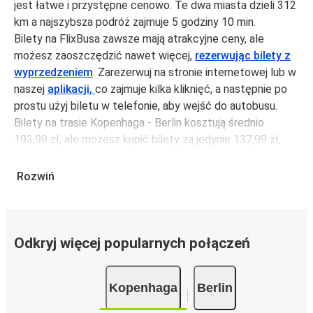
jest łatwe i przystępne cenowo. Te dwa miasta dzieli 312
km a najszybsza podróż zajmuje 5 godziny 10 min.
Bilety na FlixBusa zawsze mają atrakcyjne ceny, ale
możesz zaoszczędzić nawet więcej,
rezerwując bilety z
wyprzedzeniem
. Zarezerwuj na stronie internetowej lub w
naszej
aplikacji,
co zajmuje kilka kliknięć, a następnie po
prostu użyj biletu w telefonie, aby wejść do autobusu.
Bilety na trasie Kopenhaga - Berlin kosztują średnio
193,99 zł, ale możesz kupić bilety za jedynie 137,99 zł,
jeśli zarezerwujesz z wyprzedzeniem lub w dni robocze,
unikając weekendów i świąt. Aby podróżować szybko,
Rozwiń
łatwo i zadbać o zmniejszanie śladu węglowego, podróżuj
z FlixBusem.
Podróż na trasie Kopenhaga - Berlin
Odkryj więcej popularnych połączeń
Trasa Kopenhaga - Berlin jest łatwa i wygodna z
FlixBusem, dzięki 14 bezpośrednim połączeniom dziennie.
Kopenhaga
Berlin
i może zająć
jedynie 5 godziny 10 min
.
Podróż autobusem
ma mniejszy wpływ na środowisko