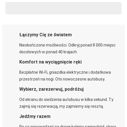
Łączymy Cię ze światem
Nieskończone możliwości. Odkryj ponad 8 000 miejsc
docelowych w ponad 40 krajach.
Komfort na wyciągnięcie ręki
Bezpłatne Wi-Fi, gniazdka elektryczne i dodatkowa
przestrzeń na nogi. Oto nowoczesne autobusy.
Wybierz, zarezerwuj, podróżuj
Od ekranu do siedzenia autobusu w kilka sekund. Ty
zajmij się rezerwacją, my zajmiemy się resztą.
Jedźmy razem
Po co wprowadzać na drogę kolejny samochód, skoro