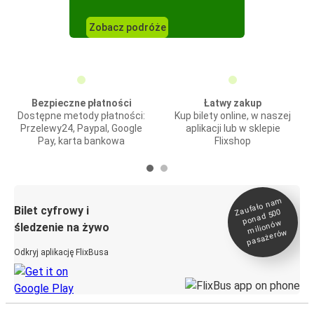
Zobacz podróże
Bezpieczne płatności
Łatwy zakup
Dostępne metody płatności:
Kup bilety online, w naszej
Przelewy24, Paypal, Google
aplikacji lub w sklepie
Pay, karta bankowa
Flixshop
Zaufało na
m
milionó
pasażeró
Bilet cyfrowy i
ponad 500
w
śledzenie na żywo
w
Odkryj aplikację FlixBusa