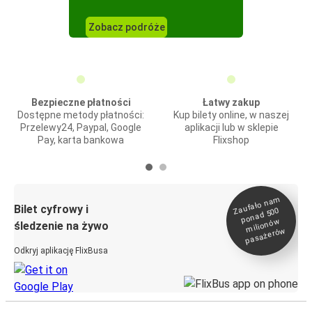
Zobacz podróże
Bezpieczne płatności
Łatwy zakup
Dostępne metody płatności:
Kup bilety online, w naszej
Przelewy24, Paypal, Google
aplikacji lub w sklepie
Pay, karta bankowa
Flixshop
Zaufało na
m
milionó
pasażeró
Bilet cyfrowy i
ponad 500
w
śledzenie na żywo
w
Odkryj aplikację FlixBusa