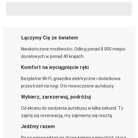
Łączymy Cię ze światem
Nieskończone możliwości. Odkryj ponad 8 000 miejsc
docelowych w ponad 40 krajach.
Komfort na wyciągnięcie ręki
Bezpłatne Wi-Fi, gniazdka elektryczne i dodatkowa
przestrzeń na nogi. Oto nowoczesne autobusy.
Wybierz, zarezerwuj, podróżuj
Od ekranu do siedzenia autobusu w kilka sekund. Ty
zajmij się rezerwacją, my zajmiemy się resztą.
Jedźmy razem
Po co wprowadzać na drogę kolejny samochód, skoro