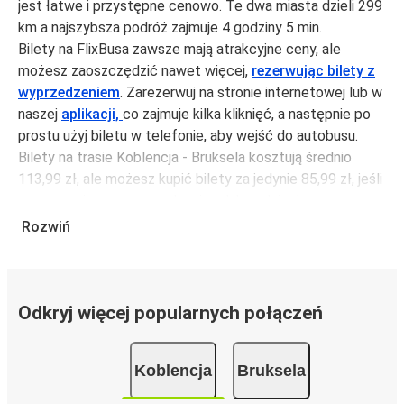
jest łatwe i przystępne cenowo. Te dwa miasta dzieli 299
km a najszybsza podróż zajmuje 4 godziny 5 min.
Bilety na FlixBusa zawsze mają atrakcyjne ceny, ale
możesz zaoszczędzić nawet więcej,
rezerwując bilety z
wyprzedzeniem
. Zarezerwuj na stronie internetowej lub w
naszej
aplikacji,
co zajmuje kilka kliknięć, a następnie po
prostu użyj biletu w telefonie, aby wejść do autobusu.
Bilety na trasie Koblencja - Bruksela kosztują średnio
113,99 zł, ale możesz kupić bilety za jedynie 85,99 zł, jeśli
zarezerwujesz z wyprzedzeniem lub w dni robocze,
unikając weekendów i świąt. Aby podróżować szybko,
Rozwiń
łatwo i zadbać o zmniejszanie śladu węglowego, podróżuj
z FlixBusem.
Podróż na trasie Koblencja - Bruksela
Odkryj więcej popularnych połączeń
Trasa Koblencja - Bruksela jest łatwa i wygodna z
FlixBusem.
Koblencja
Bruksela
i może zająć
jedynie 4 godziny 5 min
.
Podróż autobusem
ma mniejszy wpływ na środowisko