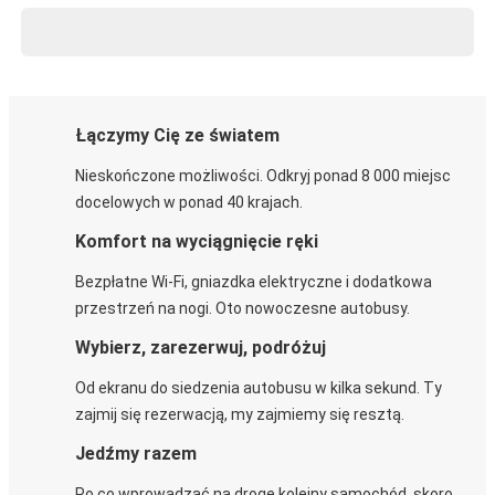
Łączymy Cię ze światem
Nieskończone możliwości. Odkryj ponad 8 000 miejsc
docelowych w ponad 40 krajach.
Komfort na wyciągnięcie ręki
Bezpłatne Wi-Fi, gniazdka elektryczne i dodatkowa
przestrzeń na nogi. Oto nowoczesne autobusy.
Wybierz, zarezerwuj, podróżuj
Od ekranu do siedzenia autobusu w kilka sekund. Ty
zajmij się rezerwacją, my zajmiemy się resztą.
Jedźmy razem
Po co wprowadzać na drogę kolejny samochód, skoro