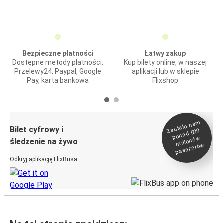
Bezpieczne płatności
Łatwy zakup
Dostępne metody płatności:
Kup bilety online, w naszej
Przelewy24, Paypal, Google
aplikacji lub w sklepie
Pay, karta bankowa
Flixshop
Zaufało na
m
milionó
pasażeró
Bilet cyfrowy i
ponad 500
w
śledzenie na żywo
w
Odkryj aplikację FlixBusa