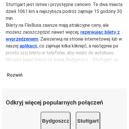
Stuttgart jest łatwe i przystępne cenowo. Te dwa miasta
dzieli 1061 km a najszybsza podróż zajmuje 15 godziny 30
min.
Bilety na FlixBusa zawsze mają atrakcyjne ceny, ale
możesz zaoszczędzić nawet więcej,
rezerwując bilety z
wyprzedzeniem
. Zarezerwuj na stronie internetowej lub w
naszej
aplikacji,
co zajmuje kilka kliknięć, a następnie po
prostu użyj biletu w telefonie, aby wejść do autobusu.
Możesz kupić bilety na trasie Bydgoszcz - Stuttgart za
jedynie 304,99 zł, jeśli zarezerwujesz z wyprzedzeniem lub
na tygodniu, unikając weekendów i świąt. Aby podróżować
Rozwiń
szybko, łatwo i zadbać o zmniejszanie śladu węglowego,
podróżuj z FlixBusem.
Podróż na trasie Bydgoszcz - Stuttgart
Odkryj więcej popularnych połączeń
Trasa Bydgoszcz - Stuttgart jest łatwa i wygodna z
FlixBusem, dzięki 15 bezpośrednim połączeniom dziennie.
Bydgoszcz
Stuttgart
i może zająć
jedynie 15 godziny 30 min
.
Podróż autobusem
ma mniejszy wpływ na środowisko