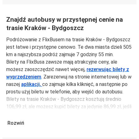
Znajdź autobusy w przystępnej cenie na
trasie Kraków - Bydgoszcz
Podróżowanie z FlixBusem na trasie Kraków - Bydgoszcz
jest łatwe i przystępne cenowo. Te dwa miasta dzieli 505
km a najszybsza podróż zajmuje 7 godziny 55 min.
Bilety na FlixBusa zawsze mają atrakcyjne ceny, ale
możesz zaoszczędzić nawet więcej,
rezerwując bilety z
wyprzedzeniem
. Zarezerwuj na stronie internetowej lub w
naszej
aplikacji,
co zajmuje kilka kliknięć, a następnie po
prostu użyj biletu w telefonie, aby wejść do autobusu.
Bilety na trasie Kraków - Bydgoszcz kosztują średnio
106,99 zł, ale możesz kupić bilety za jedynie 86,99 zł, jeśli
zarezerwujesz z wyprzedzeniem lub w dni robocze,
unikając weekendów i świąt. Aby podróżować szybko,
Rozwiń
łatwo i zadbać o zmniejszanie śladu węglowego, podróżuj
z FlixBusem.