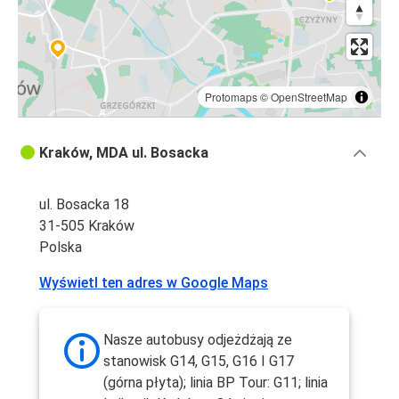
Protomaps
©
OpenStreetMap
Kraków, MDA ul. Bosacka
ul. Bosacka 18
31-505 Kraków
Polska
Wyświetl ten adres w Google Maps
Nasze autobusy odjeżdżają ze
stanowisk G14, G15, G16 I G17
(górna płyta); linia BP Tour: G11; linia