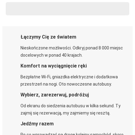
Łączymy Cię ze światem
Nieskończone możliwości. Odkryj ponad 8 000 miejsc
docelowych w ponad 40 krajach.
Komfort na wyciągnięcie ręki
Bezpłatne Wi-Fi, gniazdka elektryczne i dodatkowa
przestrzeń na nogi. Oto nowoczesne autobusy.
Wybierz, zarezerwuj, podróżuj
Od ekranu do siedzenia autobusu w kilka sekund. Ty
zajmij się rezerwacją, my zajmiemy się resztą.
Jedźmy razem
Po co wprowadzać na drogę kolejny samochód, skoro