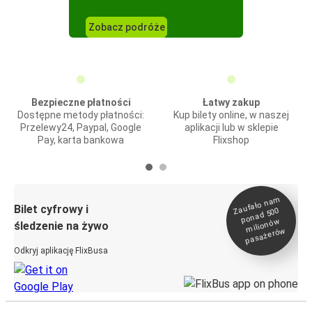
Zobacz podróże
Bezpieczne płatności
Łatwy zakup
Dostępne metody płatności:
Kup bilety online, w naszej
Przelewy24, Paypal, Google
aplikacji lub w sklepie
Pay, karta bankowa
Flixshop
Zaufało na
m
milionó
pasażeró
Bilet cyfrowy i
ponad 500
w
śledzenie na żywo
w
Odkryj aplikację FlixBusa