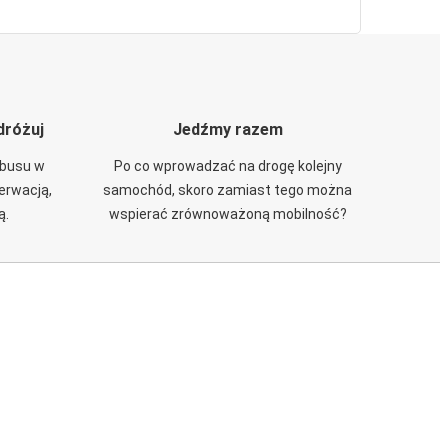
dróżuj
Jedźmy razem
obusu w
Po co wprowadzać na drogę kolejny
zerwacją,
samochód, skoro zamiast tego można
ą.
wspierać zrównoważoną mobilność?