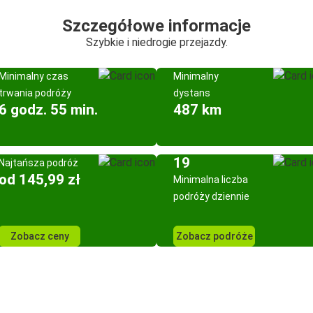
Szczegółowe informacje
Szybkie i niedrogie przejazdy.
Minimalny czas
Minimalny
trwania podróży
dystans
6 godz. 55 min.
487 km
19
Najtańsza podróż
od 145,99 zł
Minimalna liczba
podróży dziennie
Zobacz ceny
Zobacz podróże