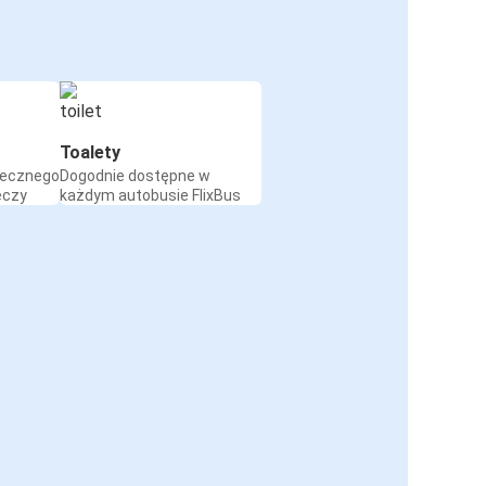
Toalety
iecznego
Dogodnie dostępne w
eczy
każdym autobusie FlixBus