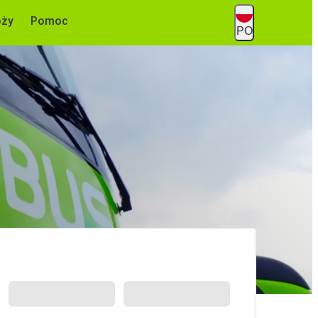
óży
Pomoc
PO