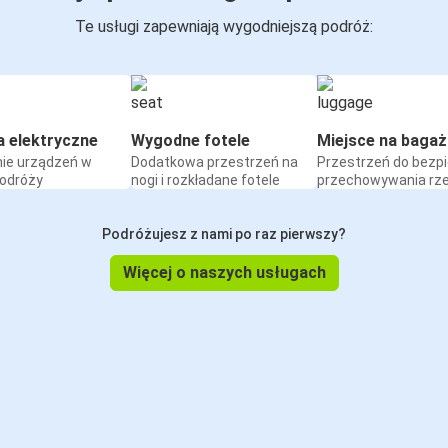
Te usługi zapewniają wygodniejszą podróż:
a elektryczne
Wygodne fotele
Miejsce na bagaż
ie urządzeń w
Dodatkowa przestrzeń na
Przestrzeń do bezp
podróży
nogi i rozkładane fotele
przechowywania rz
Podróżujesz z nami po raz pierwszy?
Więcej o naszych usługach