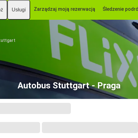
Zarządzaj moją rezerwacją
Śledzenie podr
óż
Usługi
tuttgart
Autobus Stuttgart - Praga