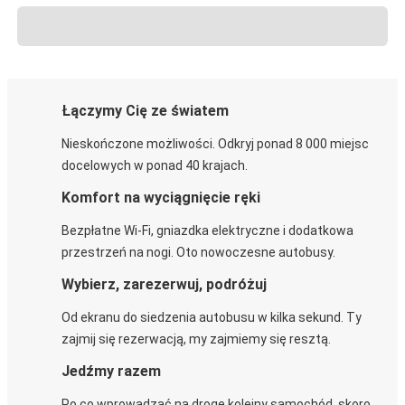
Łączymy Cię ze światem
Nieskończone możliwości. Odkryj ponad 8 000 miejsc
docelowych w ponad 40 krajach.
Komfort na wyciągnięcie ręki
Bezpłatne Wi-Fi, gniazdka elektryczne i dodatkowa
przestrzeń na nogi. Oto nowoczesne autobusy.
Wybierz, zarezerwuj, podróżuj
Od ekranu do siedzenia autobusu w kilka sekund. Ty
zajmij się rezerwacją, my zajmiemy się resztą.
Jedźmy razem
Po co wprowadzać na drogę kolejny samochód, skoro