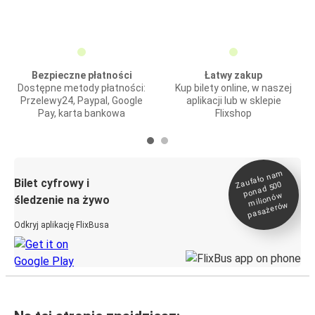
Bezpieczne płatności
Łatwy zakup
Dostępne metody płatności:
Kup bilety online, w naszej
Przelewy24, Paypal, Google
aplikacji lub w sklepie
Pay, karta bankowa
Flixshop
Zaufało na
m
milionó
pasażeró
Bilet cyfrowy i
ponad 500
w
śledzenie na żywo
w
Odkryj aplikację FlixBusa