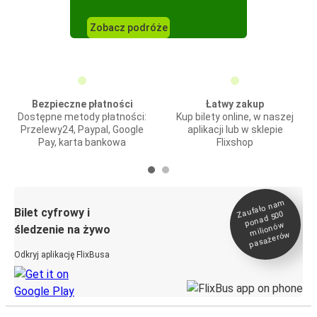
Zobacz podróże
Bezpieczne płatności
Łatwy zakup
Dostępne metody płatności:
Kup bilety online, w naszej
Przelewy24, Paypal, Google
aplikacji lub w sklepie
Pay, karta bankowa
Flixshop
Zaufało na
m
milionó
pasażeró
Bilet cyfrowy i
ponad 500
w
śledzenie na żywo
w
Odkryj aplikację FlixBusa