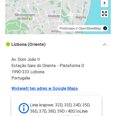
Protomaps
©
OpenStreetMap
Lizbona (Oriente)
Av. Dom João II
Estação Gare do Oriente - Plataforma D
1990-233 Lizbona
Portugalia
Wyświetl ten adres w Google Maps
Linie krajowe: 32D, 33D, 34D, 35D,
36D, 37D, 38D, 39D i 40D.\nLinie