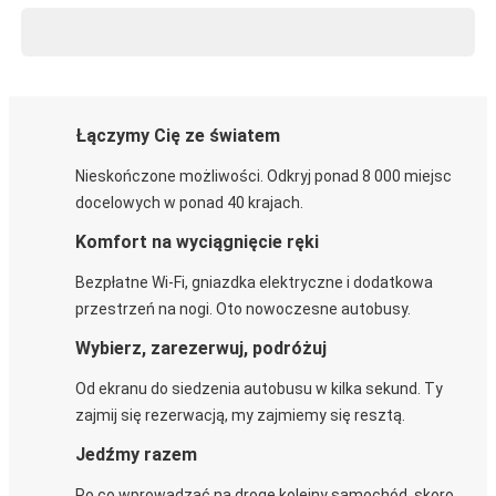
Łączymy Cię ze światem
Nieskończone możliwości. Odkryj ponad 8 000 miejsc
docelowych w ponad 40 krajach.
Komfort na wyciągnięcie ręki
Bezpłatne Wi-Fi, gniazdka elektryczne i dodatkowa
przestrzeń na nogi. Oto nowoczesne autobusy.
Wybierz, zarezerwuj, podróżuj
Od ekranu do siedzenia autobusu w kilka sekund. Ty
zajmij się rezerwacją, my zajmiemy się resztą.
Jedźmy razem
Po co wprowadzać na drogę kolejny samochód, skoro