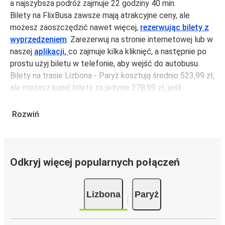
a najszybsza podróż zajmuje 22 godziny 40 min.
Bilety na FlixBusa zawsze mają atrakcyjne ceny, ale
możesz zaoszczędzić nawet więcej,
rezerwując bilety z
wyprzedzeniem
. Zarezerwuj na stronie internetowej lub w
naszej
aplikacji,
co zajmuje kilka kliknięć, a następnie po
prostu użyj biletu w telefonie, aby wejść do autobusu.
Bilety na trasie Lizbona - Paryż kosztują średnio 523,99 zł,
ale możesz kupić bilety za jedynie 278,99 zł, jeśli
zarezerwujesz z wyprzedzeniem lub w dni robocze,
unikając weekendów i świąt. Aby podróżować szybko,
Rozwiń
łatwo i zadbać o zmniejszanie śladu węglowego, podróżuj
z FlixBusem.
Podróż na trasie Lizbona - Paryż
Odkryj więcej popularnych połączeń
Trasa Lizbona - Paryż jest łatwa i wygodna z FlixBusem,
dzięki 18 bezpośrednim połączeniom dziennie.
Lizbona
Paryż
i może zająć
jedynie 22 godziny 40 min
.
Podróż autobusem
ma mniejszy wpływ na środowisko
niż podróż samochodem czy samolotem. Stale pracujemy