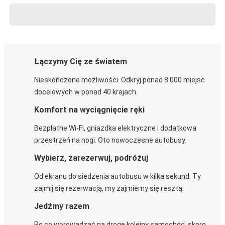
Łączymy Cię ze światem
Nieskończone możliwości. Odkryj ponad 8 000 miejsc
docelowych w ponad 40 krajach.
Komfort na wyciągnięcie ręki
Bezpłatne Wi-Fi, gniazdka elektryczne i dodatkowa
przestrzeń na nogi. Oto nowoczesne autobusy.
Wybierz, zarezerwuj, podróżuj
Od ekranu do siedzenia autobusu w kilka sekund. Ty
zajmij się rezerwacją, my zajmiemy się resztą.
Jedźmy razem
Po co wprowadzać na drogę kolejny samochód, skoro