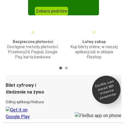
Zobacz podróże
Bezpieczne płatności
Łatwy zakup
Dostępne metody płatności:
Kup bilety online, w naszej
Przelewy24, Paypal, Google
aplikacji lub w sklepie
Pay, karta bankowa
Flixshop
Zaufało na
m
milionó
pasażeró
Bilet cyfrowy i
ponad 500
w
śledzenie na żywo
w
Odkryj aplikację FlixBusa