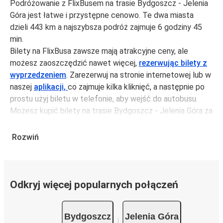
Podróżowanie z FlixBusem na trasie Bydgoszcz - Jelenia
Góra jest łatwe i przystępne cenowo. Te dwa miasta
dzieli 443 km a najszybsza podróż zajmuje 6 godziny 45
min.
Bilety na FlixBusa zawsze mają atrakcyjne ceny, ale
możesz zaoszczędzić nawet więcej,
rezerwując bilety z
wyprzedzeniem
. Zarezerwuj na stronie internetowej lub w
naszej
aplikacji,
co zajmuje kilka kliknięć, a następnie po
prostu użyj biletu w telefonie, aby wejść do autobusu.
Możesz kupić bilety na trasie Bydgoszcz - Jelenia Góra za
jedynie 95,99 zł, jeśli zarezerwujesz z wyprzedzeniem lub
na tygodniu, unikając weekendów i świąt. Aby podróżować
Rozwiń
szybko, łatwo i zadbać o zmniejszanie śladu węglowego,
podróżuj z FlixBusem.
Podróż na trasie Bydgoszcz - Jelenia Góra
Odkryj więcej popularnych połączeń
Trasa Bydgoszcz - Jelenia Góra jest łatwa i wygodna z
FlixBusem.
Bydgoszcz
Jelenia Góra
i może zająć
jedynie 6 godziny 45 min
.