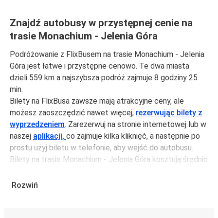
Znajdź autobusy w przystępnej cenie na
trasie Monachium - Jelenia Góra
Podróżowanie z FlixBusem na trasie Monachium - Jelenia
Góra jest łatwe i przystępne cenowo. Te dwa miasta
dzieli 559 km a najszybsza podróż zajmuje 8 godziny 25
min.
Bilety na FlixBusa zawsze mają atrakcyjne ceny, ale
możesz zaoszczędzić nawet więcej,
rezerwując bilety z
wyprzedzeniem
. Zarezerwuj na stronie internetowej lub w
naszej
aplikacji,
co zajmuje kilka kliknięć, a następnie po
prostu użyj biletu w telefonie, aby wejść do autobusu.
Bilety na trasie Monachium - Jelenia Góra kosztują średnio
206,99 zł, ale możesz kupić bilety za jedynie 177,99 zł,
jeśli zarezerwujesz z wyprzedzeniem lub w dni robocze,
Rozwiń
unikając weekendów i świąt. Aby podróżować szybko,
łatwo i zadbać o zmniejszanie śladu węglowego, podróżuj
z FlixBusem.