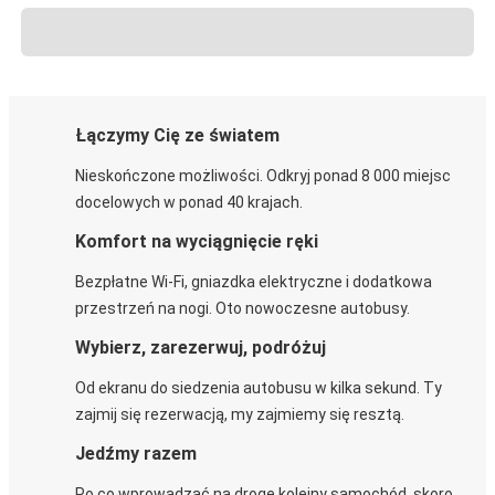
Łączymy Cię ze światem
Nieskończone możliwości. Odkryj ponad 8 000 miejsc
docelowych w ponad 40 krajach.
Komfort na wyciągnięcie ręki
Bezpłatne Wi-Fi, gniazdka elektryczne i dodatkowa
przestrzeń na nogi. Oto nowoczesne autobusy.
Wybierz, zarezerwuj, podróżuj
Od ekranu do siedzenia autobusu w kilka sekund. Ty
zajmij się rezerwacją, my zajmiemy się resztą.
Jedźmy razem
Po co wprowadzać na drogę kolejny samochód, skoro