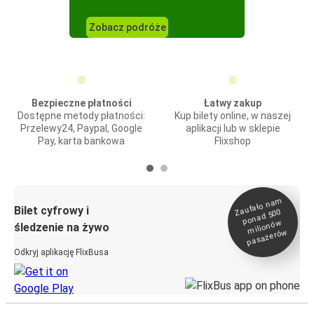
Zobacz podróże
Bezpieczne płatności
Łatwy zakup
Dostępne metody płatności:
Kup bilety online, w naszej
Przelewy24, Paypal, Google
aplikacji lub w sklepie
Pay, karta bankowa
Flixshop
Zaufało na
m
milionó
pasażeró
Bilet cyfrowy i
ponad 500
w
śledzenie na żywo
w
Odkryj aplikację FlixBusa