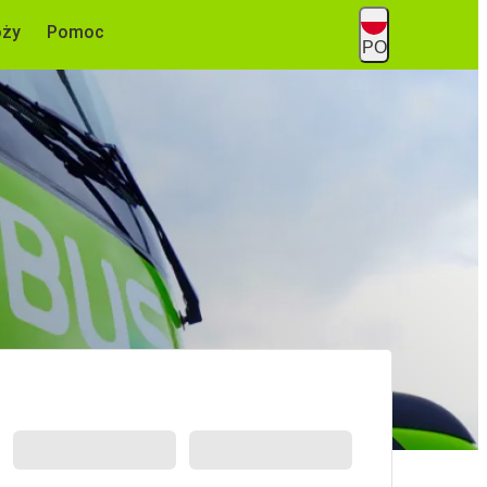
óży
Pomoc
PO