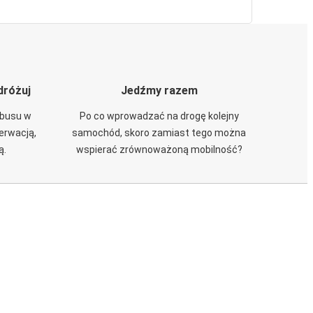
dróżuj
Jedźmy razem
obusu w
Po co wprowadzać na drogę kolejny
zerwacją,
samochód, skoro zamiast tego można
ą.
wspierać zrównoważoną mobilność?