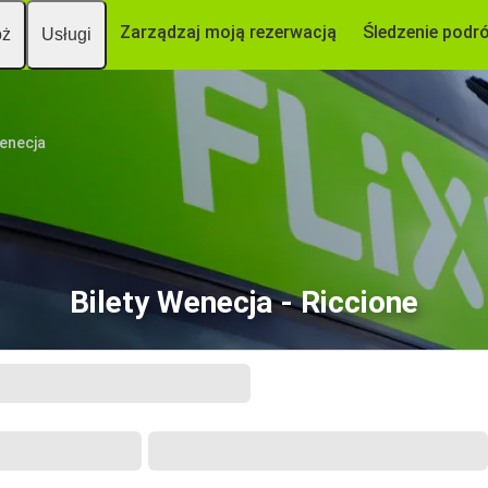
Zarządzaj moją rezerwacją
Śledzenie podr
óż
Usługi
enecja
Bilety Wenecja - Riccione