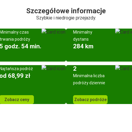
Szczegółowe informacje
Szybkie i niedrogie przejazdy.
Minimalny czas
Minimalny
trwania podróży
dystans
5 godz. 54 min.
284 km
2
Najtańsza podróż
od 68,99 zł
Minimalna liczba
podróży dziennie
Zobacz ceny
Zobacz podróże