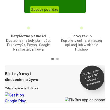
Zobacz podróże
Bezpieczne płatności
Łatwy zakup
Dostępne metody płatności:
Kup bilety online, w naszej
Przelewy24, Paypal, Google
aplikacji lub w sklepie
Pay, karta bankowa
Flixshop
Zaufało na
m
milionó
pasażeró
Bilet cyfrowy i
ponad 500
w
śledzenie na żywo
w
Odkryj aplikację FlixBusa