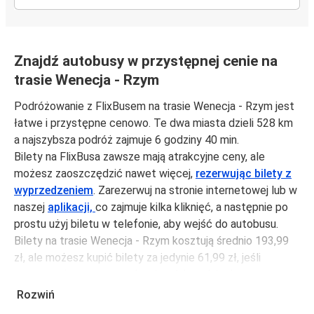
Znajdź autobusy w przystępnej cenie na
trasie Wenecja - Rzym
Podróżowanie z FlixBusem na trasie Wenecja - Rzym jest
łatwe i przystępne cenowo. Te dwa miasta dzieli 528 km
a najszybsza podróż zajmuje 6 godziny 40 min.
Bilety na FlixBusa zawsze mają atrakcyjne ceny, ale
możesz zaoszczędzić nawet więcej,
rezerwując bilety z
wyprzedzeniem
. Zarezerwuj na stronie internetowej lub w
naszej
aplikacji,
co zajmuje kilka kliknięć, a następnie po
prostu użyj biletu w telefonie, aby wejść do autobusu.
Bilety na trasie Wenecja - Rzym kosztują średnio 193,99
zł, ale możesz kupić bilety za jedynie 61,99 zł, jeśli
zarezerwujesz z wyprzedzeniem lub w dni robocze,
unikając weekendów i świąt. Aby podróżować szybko,
Rozwiń
łatwo i zadbać o zmniejszanie śladu węglowego, podróżuj