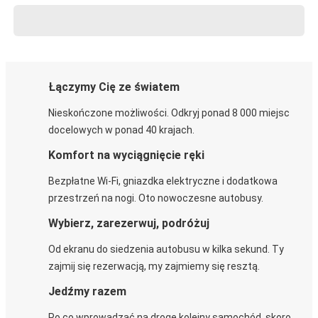
Łączymy Cię ze światem
Nieskończone możliwości. Odkryj ponad 8 000 miejsc
docelowych w ponad 40 krajach.
Komfort na wyciągnięcie ręki
Bezpłatne Wi-Fi, gniazdka elektryczne i dodatkowa
przestrzeń na nogi. Oto nowoczesne autobusy.
Wybierz, zarezerwuj, podróżuj
Od ekranu do siedzenia autobusu w kilka sekund. Ty
zajmij się rezerwacją, my zajmiemy się resztą.
Jedźmy razem
Po co wprowadzać na drogę kolejny samochód, skoro