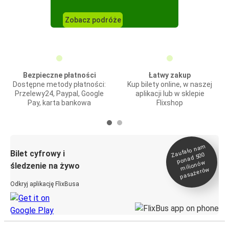
Zobacz podróże
Bezpieczne płatności
Łatwy zakup
Dostępne metody płatności:
Kup bilety online, w naszej
Przelewy24, Paypal, Google
aplikacji lub w sklepie
Pay, karta bankowa
Flixshop
Zaufało na
m
milionó
pasażeró
Bilet cyfrowy i
ponad 500
w
śledzenie na żywo
w
Odkryj aplikację FlixBusa