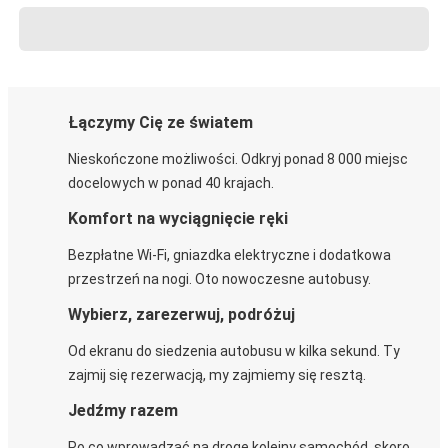
Łączymy Cię ze światem
Nieskończone możliwości. Odkryj ponad 8 000 miejsc
docelowych w ponad 40 krajach.
Komfort na wyciągnięcie ręki
Bezpłatne Wi-Fi, gniazdka elektryczne i dodatkowa
przestrzeń na nogi. Oto nowoczesne autobusy.
Wybierz, zarezerwuj, podróżuj
Od ekranu do siedzenia autobusu w kilka sekund. Ty
zajmij się rezerwacją, my zajmiemy się resztą.
Jedźmy razem
Po co wprowadzać na drogę kolejny samochód, skoro