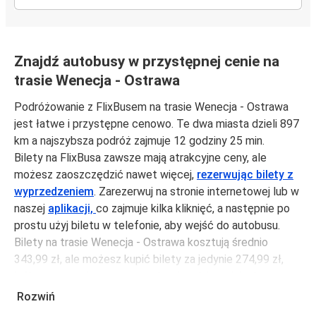
Znajdź autobusy w przystępnej cenie na
trasie Wenecja - Ostrawa
Podróżowanie z FlixBusem na trasie Wenecja - Ostrawa
jest łatwe i przystępne cenowo. Te dwa miasta dzieli 897
km a najszybsza podróż zajmuje 12 godziny 25 min.
Bilety na FlixBusa zawsze mają atrakcyjne ceny, ale
możesz zaoszczędzić nawet więcej,
rezerwując bilety z
wyprzedzeniem
. Zarezerwuj na stronie internetowej lub w
naszej
aplikacji,
co zajmuje kilka kliknięć, a następnie po
prostu użyj biletu w telefonie, aby wejść do autobusu.
Bilety na trasie Wenecja - Ostrawa kosztują średnio
343,99 zł, ale możesz kupić bilety za jedynie 274,99 zł,
jeśli zarezerwujesz z wyprzedzeniem lub w dni robocze,
unikając weekendów i świąt. Aby podróżować szybko,
Rozwiń
łatwo i zadbać o zmniejszanie śladu węglowego, podróżuj