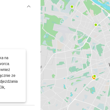
ka na
worca.
ównież
ącznie ze
djeżdżania
Ełk,