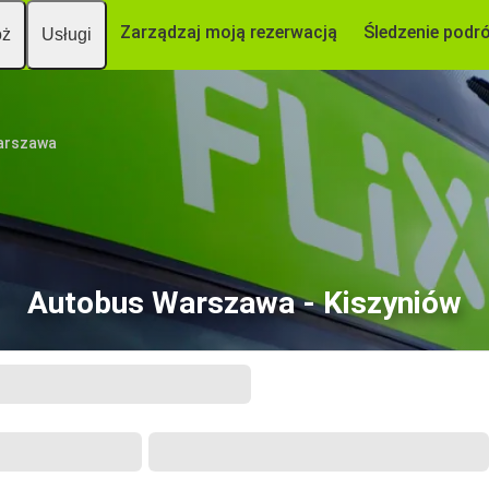
Zarządzaj moją rezerwacją
Śledzenie podr
óż
Usługi
arszawa
Autobus Warszawa - Kiszyniów