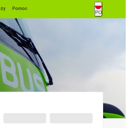
óży
Pomoc
PO