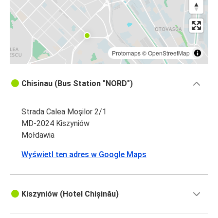
Protomaps
©
OpenStreetMap
Chisinau (Bus Station "NORD")
Strada Calea Moşilor 2/1
MD-2024 Kiszyniów
Mołdawia
Wyświetl ten adres w Google Maps
Kiszyniów (Hotel Chișinău)