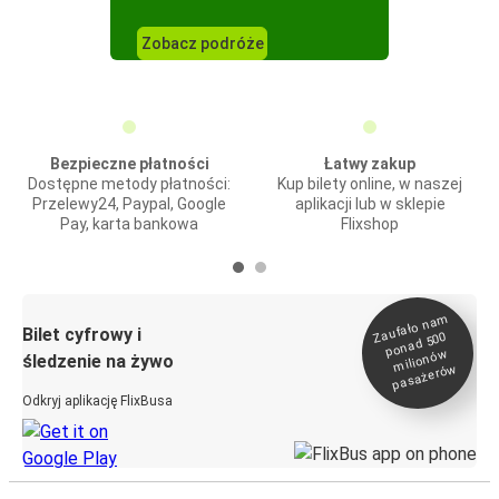
Zobacz podróże
Bezpieczne płatności
Łatwy zakup
Dostępne metody płatności:
Kup bilety online, w naszej
Przelewy24, Paypal, Google
aplikacji lub w sklepie
Pay, karta bankowa
Flixshop
Zaufało na
m
milionó
pasażeró
Bilet cyfrowy i
ponad 500
w
śledzenie na żywo
w
Odkryj aplikację FlixBusa