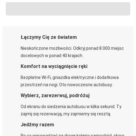
Łączymy Cię ze światem
Nieskończone możliwości. Odkryj ponad 8 000 miejsc
docelowych w ponad 40 krajach.
Komfort na wyciągnięcie ręki
Bezpłatne Wi-Fi, gniazdka elektryczne i dodatkowa
przestrzeń na nogi. Oto nowoczesne autobusy.
Wybierz, zarezerwuj, podróżuj
Od ekranu do siedzenia autobusu w kilka sekund. Ty
zajmij się rezerwacją, my zajmiemy się resztą.
Jedźmy razem
Po co wprowadzać na drogę kolejny samochód, skoro