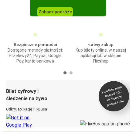
Zobacz podróże
Bezpieczne płatności
Łatwy zakup
Dostępne metody płatności:
Kup bilety online, w naszej
Przelewy24, Paypal, Google
aplikacji lub w sklepie
Pay, karta bankowa
Flixshop
Zaufało na
m
milionó
pasażeró
Bilet cyfrowy i
ponad 500
w
śledzenie na żywo
w
Odkryj aplikację FlixBusa