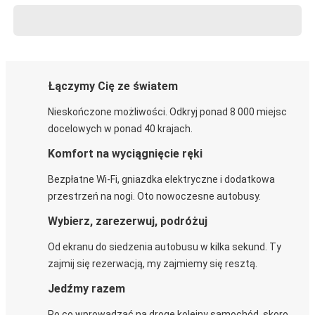
Łączymy Cię ze światem
Nieskończone możliwości. Odkryj ponad 8 000 miejsc
docelowych w ponad 40 krajach.
Komfort na wyciągnięcie ręki
Bezpłatne Wi-Fi, gniazdka elektryczne i dodatkowa
przestrzeń na nogi. Oto nowoczesne autobusy.
Wybierz, zarezerwuj, podróżuj
Od ekranu do siedzenia autobusu w kilka sekund. Ty
zajmij się rezerwacją, my zajmiemy się resztą.
Jedźmy razem
Po co wprowadzać na drogę kolejny samochód, skoro