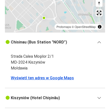
Protomaps
©
OpenStreetMap
Chisinau (Bus Station "NORD")
Strada Calea Moşilor 2/1
MD-2024 Kiszyniów
Mołdawia
Wyświetl ten adres w Google Maps
Kiszyniów (Hotel Chișinău)