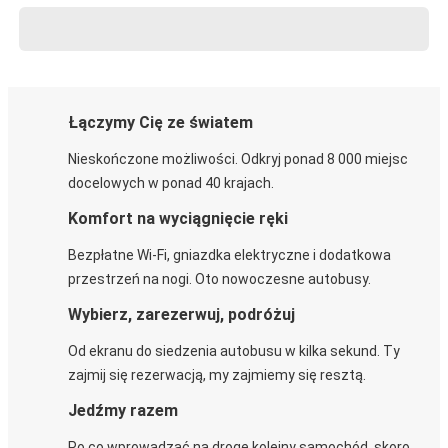
Łączymy Cię ze światem
Nieskończone możliwości. Odkryj ponad 8 000 miejsc
docelowych w ponad 40 krajach.
Komfort na wyciągnięcie ręki
Bezpłatne Wi-Fi, gniazdka elektryczne i dodatkowa
przestrzeń na nogi. Oto nowoczesne autobusy.
Wybierz, zarezerwuj, podróżuj
Od ekranu do siedzenia autobusu w kilka sekund. Ty
zajmij się rezerwacją, my zajmiemy się resztą.
Jedźmy razem
Po co wprowadzać na drogę kolejny samochód, skoro