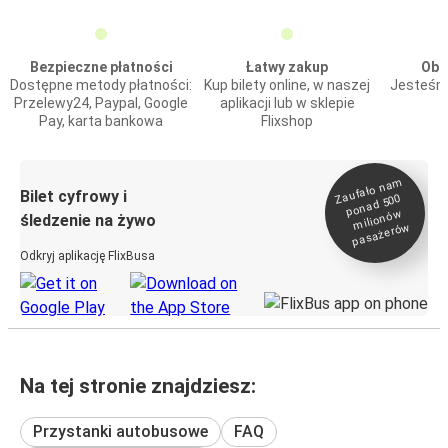
Bezpieczne płatności
Łatwy zakup
Obs
Dostępne metody płatności:
Kup bilety online, w naszej
Jesteśmy
Przelewy24, Paypal, Google
aplikacji lub w sklepie
Pay, karta bankowa
Flixshop
Zaufało na
m
milionó
pasażeró
Bilet cyfrowy i
ponad 500
w
śledzenie na żywo
w
Odkryj aplikację FlixBusa
Na tej stronie znajdziesz:
Przystanki autobusowe
FAQ