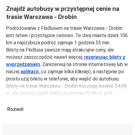
Znajdź autobusy w przystępnej cenie na
trasie Warszawa - Drobin
Podróżowanie z FlixBusem na trasie Warszawa - Drobin
jest łatwe i przystępne cenowo. Te dwa miasta dzieli 106
km a najszybsza podróż zajmuje 1 godzina 55 min.
Bilety na FlixBusa zawsze mają atrakcyjne ceny, ale
możesz zaoszczędzić nawet więcej,
rezerwując bilety z
wyprzedzeniem
. Zarezerwuj na stronie internetowej lub w
naszej
aplikacji,
co zajmuje kilka kliknięć, a następnie po
prostu użyj biletu w telefonie, aby wejść do autobusu.
Bilety na trasie Warszawa - Drobin kosztują średnio 34,99
zł, ale możesz kupić bilety za jedynie 32,99 zł, jeśli
zarezerwujesz z wyprzedzeniem lub w dni robocze,
unikając weekendów i świąt. Aby podróżować szybko,
Rozwiń
łatwo i zadbać o zmniejszanie śladu węglowego, podróżuj
z FlixBusem.
Podróż na trasie Warszawa - Drobin