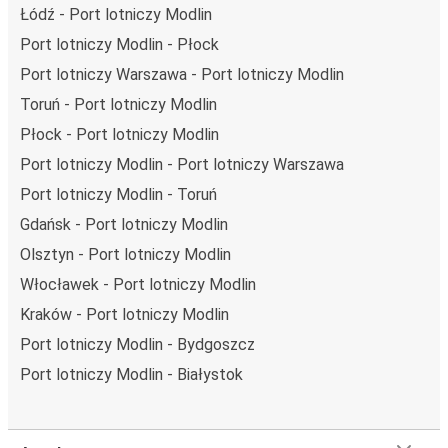
pokładzie FlixBusa oznacza wygodną podróż w wielkim
Łódź - Port lotniczy Modlin
stylu, z
udogodnieniami
, dzięki którym czas szybciej
Port lotniczy Modlin - Płock
minie. Większość naszych autobusów jest wyposażona w
Port lotniczy Warszawa - Port lotniczy Modlin
bezpłatne Wi-Fi,
toalety i gniazdka elektryczne.
Toruń - Port lotniczy Modlin
Możesz bezpłatnie zabrać ze sobą
jedną sztuka bagażu
podręcznego i jedną sztukę bagażu głównego
, więc
Płock - Port lotniczy Modlin
nawet jeśli wybierasz się w długą podróż, nie musisz się
Port lotniczy Modlin - Port lotniczy Warszawa
martwić, że nie wystarczy Ci miejsca w bagażu.
Port lotniczy Modlin - Toruń
Wszyscy podróżujący z biletami
mają zagwarantowane
Gdańsk - Port lotniczy Modlin
miejsce siedzące
w naszych autobusach
ale jeśli chcesz
wybrać specjalne miejsce
, możesz zrobić to podczas
Olsztyn - Port lotniczy Modlin
zakupu biletu. Do wyboru masz
miejsce klasyczne,
Włocławek - Port lotniczy Modlin
miejsce ze stolikiem, panoramę lub dodatkowe, puste
Kraków - Port lotniczy Modlin
miejsce obok.
Port lotniczy Modlin - Bydgoszcz
Wystarczy zarezerwować je online w naszej
aplikacji
FlixBusa
podczas zakupu biletu, korzystając z jednej z
Port lotniczy Modlin - Białystok
dostępnych metod płatności.