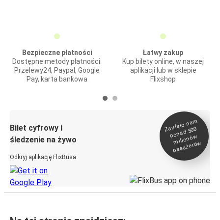
Bezpieczne płatności
Łatwy zakup
Dostępne metody płatności:
Kup bilety online, w naszej
Przelewy24, Paypal, Google
aplikacji lub w sklepie
Pay, karta bankowa
Flixshop
Zaufało na
m
milionó
pasażeró
Bilet cyfrowy i
ponad 500
w
śledzenie na żywo
w
Odkryj aplikację FlixBusa