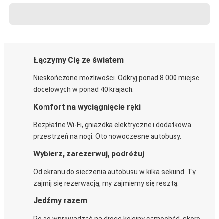
Łączymy Cię ze światem
Nieskończone możliwości. Odkryj ponad 8 000 miejsc
docelowych w ponad 40 krajach.
Komfort na wyciągnięcie ręki
Bezpłatne Wi-Fi, gniazdka elektryczne i dodatkowa
przestrzeń na nogi. Oto nowoczesne autobusy.
Wybierz, zarezerwuj, podróżuj
Od ekranu do siedzenia autobusu w kilka sekund. Ty
zajmij się rezerwacją, my zajmiemy się resztą.
Jedźmy razem
Po co wprowadzać na drogę kolejny samochód, skoro