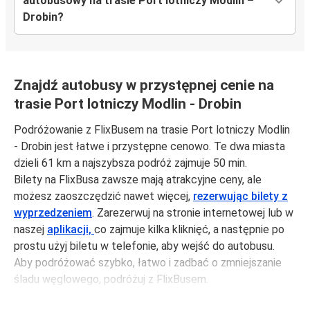
autobusowy na trasie Port lotniczy Modlin –
Drobin?
Znajdź autobusy w przystępnej cenie na
trasie Port lotniczy Modlin - Drobin
Podróżowanie z FlixBusem na trasie Port lotniczy Modlin
- Drobin jest łatwe i przystępne cenowo. Te dwa miasta
dzieli 61 km a najszybsza podróż zajmuje 50 min.
Bilety na FlixBusa zawsze mają atrakcyjne ceny, ale
możesz zaoszczędzić nawet więcej,
rezerwując bilety z
wyprzedzeniem
. Zarezerwuj na stronie internetowej lub w
naszej
aplikacji,
co zajmuje kilka kliknięć, a następnie po
prostu użyj biletu w telefonie, aby wejść do autobusu.
Aby podróżować szybko, łatwo i zadbać o zmniejszanie
śladu węglowego, podróżuj z FlixBusem.
Podróż z: Port lotniczy Modlin