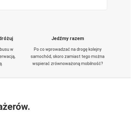
dróżuj
Jedźmy razem
obusu w
Po co wprowadzać na drogę kolejny
zerwacją,
samochód, skoro zamiast tego można
ą.
wspierać zrównoważoną mobilność?
ażerów.