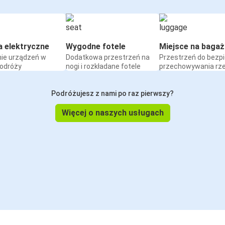
a elektryczne
Wygodne fotele
Miejsce na bagaż
ie urządzeń w
Dodatkowa przestrzeń na
Przestrzeń do bezp
podróży
nogi i rozkładane fotele
przechowywania rz
Podróżujesz z nami po raz pierwszy?
Więcej o naszych usługach