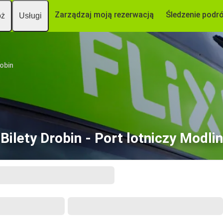
Zarządzaj moją rezerwacją
Śledzenie podr
óż
Usługi
obin
Bilety Drobin - Port lotniczy Modlin