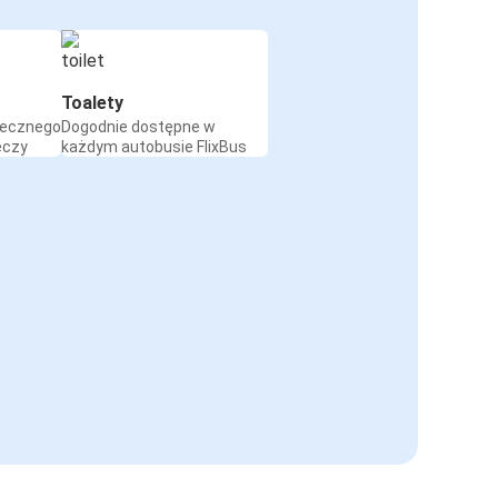
Toalety
iecznego
Dogodnie dostępne w
eczy
każdym autobusie FlixBus