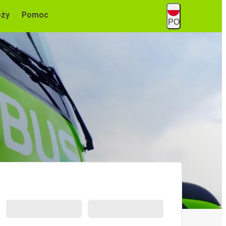
óży
Pomoc
PO