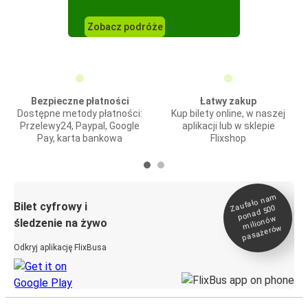
Zobacz podróże
Bezpieczne płatności
Łatwy zakup
Dostępne metody płatności:
Kup bilety online, w naszej
Przelewy24, Paypal, Google
aplikacji lub w sklepie
Pay, karta bankowa
Flixshop
Zaufało na
m
milionó
pasażeró
Bilet cyfrowy i
ponad 500
w
śledzenie na żywo
w
Odkryj aplikację FlixBusa