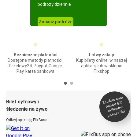
podróży dziennie
Zobacz podróże
Bezpieczne płatności
Łatwy zakup
Dostępne metody płatności:
Kup bilety online, w naszej
Przelewy24, Paypal, Google
aplikacji lub w sklepie
Pay, karta bankowa
Flixshop
Zaufało na
m
milionó
pasażeró
Bilet cyfrowy i
ponad 500
w
śledzenie na żywo
w
Odkryj aplikację FlixBusa