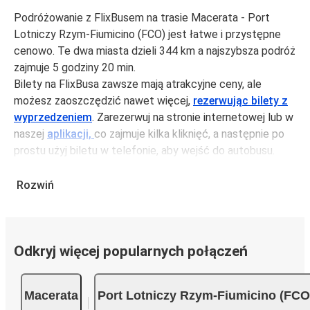
Podróżowanie z FlixBusem na trasie Macerata - Port
Lotniczy Rzym-Fiumicino (FCO) jest łatwe i przystępne
cenowo. Te dwa miasta dzieli 344 km a najszybsza podróż
zajmuje 5 godziny 20 min.
Bilety na FlixBusa zawsze mają atrakcyjne ceny, ale
możesz zaoszczędzić nawet więcej,
rezerwując bilety z
wyprzedzeniem
. Zarezerwuj na stronie internetowej lub w
naszej
aplikacji,
co zajmuje kilka kliknięć, a następnie po
prostu użyj biletu w telefonie, aby wejść do autobusu.
Bilety na trasie Macerata - Port Lotniczy Rzym-Fiumicino
(FCO) kosztują średnio 261,99 zł, ale możesz kupić bilety
Rozwiń
za jedynie 126,99 zł, jeśli zarezerwujesz z wyprzedzeniem
lub w dni robocze, unikając weekendów i świąt. Aby
podróżować szybko, łatwo i zadbać o zmniejszanie śladu
Odkryj więcej popularnych połączeń
węglowego, podróżuj z FlixBusem.
Podróż na trasie Macerata - Port Lotniczy Rzym-
Fiumicino (FCO)
Macerata
Port Lotniczy Rzym-Fiumicino (FCO