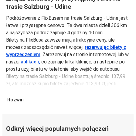
trasie Salzburg - Udine
Podróżowanie z FlixBusem na trasie Salzburg - Udine jest
łatwe i przystępne cenowo. Te dwa miasta dzieli 306 km
a najszybsza podróż zajmuje 4 godziny 10 min.
Bilety na FlixBusa zawsze mają atrakcyjne ceny, ale
możesz zaoszczędzić nawet więcej,
rezerwując bilety z
wyprzedzeniem
. Zarezerwuj na stronie internetowej lub w
naszej
aplikacji,
co zajmuje kilka kliknięć, a następnie po
prostu użyj biletu w telefonie, aby wejść do autobusu.
Bilety na trasie Salzburg - Udine kosztują średnio 137,99
zł, ale możesz kupić bilety za jedynie 113,99 zł, jeśli
zarezerwujesz z wyprzedzeniem lub w dni robocze,
unikając weekendów i świąt. Aby podróżować szybko,
Rozwiń
łatwo i zadbać o zmniejszanie śladu węglowego, podróżuj
z FlixBusem.
Podróż na trasie Salzburg - Udine
Odkryj więcej popularnych połączeń
Trasa Salzburg - Udine jest łatwa i wygodna z FlixBusem,