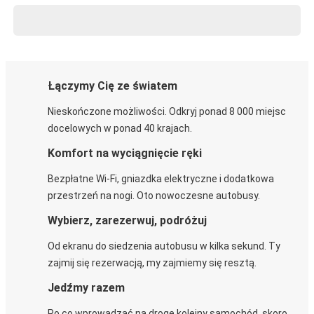
Łączymy Cię ze światem
Nieskończone możliwości. Odkryj ponad 8 000 miejsc
docelowych w ponad 40 krajach.
Komfort na wyciągnięcie ręki
Bezpłatne Wi-Fi, gniazdka elektryczne i dodatkowa
przestrzeń na nogi. Oto nowoczesne autobusy.
Wybierz, zarezerwuj, podróżuj
Od ekranu do siedzenia autobusu w kilka sekund. Ty
zajmij się rezerwacją, my zajmiemy się resztą.
Jedźmy razem
Po co wprowadzać na drogę kolejny samochód, skoro