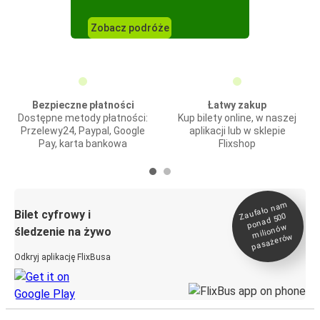
Zobacz podróże
Bezpieczne płatności
Łatwy zakup
Dostępne metody płatności:
Kup bilety online, w naszej
Przelewy24, Paypal, Google
aplikacji lub w sklepie
Pay, karta bankowa
Flixshop
Zaufało na
m
milionó
pasażeró
Bilet cyfrowy i
ponad 500
w
śledzenie na żywo
w
Odkryj aplikację FlixBusa