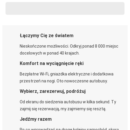
Łączymy Cię ze światem
Nieskończone możliwości. Odkryj ponad 8 000 miejsc
docelowych w ponad 40 krajach.
Komfort na wyciągnięcie ręki
Bezpłatne Wi-Fi, gniazdka elektryczne i dodatkowa
przestrzeń na nogi. Oto nowoczesne autobusy.
Wybierz, zarezerwuj, podróżuj
Od ekranu do siedzenia autobusu w kilka sekund. Ty
zajmij się rezerwacją, my zajmiemy się resztą.
Jedźmy razem
Po co wprowadzać na drogę kolejny samochód, skoro