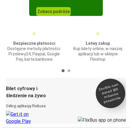
Zobacz podróże
Bezpieczne płatności
Łatwy zakup
Dostępne metody płatności:
Kup bilety online, w naszej
Przelewy24, Paypal, Google
aplikacji lub w sklepie
Pay, karta bankowa
Flixshop
Zaufało na
m
milionó
pasażeró
Bilet cyfrowy i
ponad 500
w
śledzenie na żywo
w
Odkryj aplikację FlixBusa