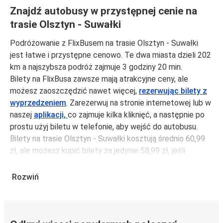
Znajdź autobusy w przystępnej cenie na
trasie Olsztyn - Suwałki
Podróżowanie z FlixBusem na trasie Olsztyn - Suwałki
jest łatwe i przystępne cenowo. Te dwa miasta dzieli 202
km a najszybsza podróż zajmuje 3 godziny 20 min.
Bilety na FlixBusa zawsze mają atrakcyjne ceny, ale
możesz zaoszczędzić nawet więcej,
rezerwując bilety z
wyprzedzeniem
. Zarezerwuj na stronie internetowej lub w
naszej
aplikacji,
co zajmuje kilka kliknięć, a następnie po
prostu użyj biletu w telefonie, aby wejść do autobusu.
Bilety na trasie Olsztyn - Suwałki kosztują średnio 60,99
zł, ale możesz kupić bilety za jedynie 58,99 zł, jeśli
zarezerwujesz z wyprzedzeniem lub w dni robocze,
unikając weekendów i świąt. Aby podróżować szybko,
Rozwiń
łatwo i zadbać o zmniejszanie śladu węglowego, podróżuj
z FlixBusem.
Podróż na trasie Olsztyn - Suwałki