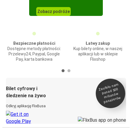
Zobacz podróże
Bezpieczne płatności
Łatwy zakup
Dostępne metody płatności:
Kup bilety online, w naszej
Przelewy24, Paypal, Google
aplikacji lub w sklepie
Pay, karta bankowa
Flixshop
Zaufało na
m
milionó
pasażeró
Bilet cyfrowy i
ponad 500
w
śledzenie na żywo
w
Odkryj aplikację FlixBusa