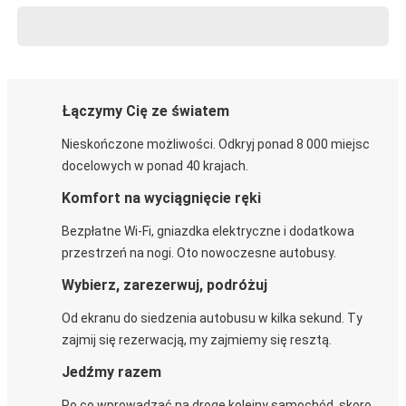
Łączymy Cię ze światem
Nieskończone możliwości. Odkryj ponad 8 000 miejsc
docelowych w ponad 40 krajach.
Komfort na wyciągnięcie ręki
Bezpłatne Wi-Fi, gniazdka elektryczne i dodatkowa
przestrzeń na nogi. Oto nowoczesne autobusy.
Wybierz, zarezerwuj, podróżuj
Od ekranu do siedzenia autobusu w kilka sekund. Ty
zajmij się rezerwacją, my zajmiemy się resztą.
Jedźmy razem
Po co wprowadzać na drogę kolejny samochód, skoro