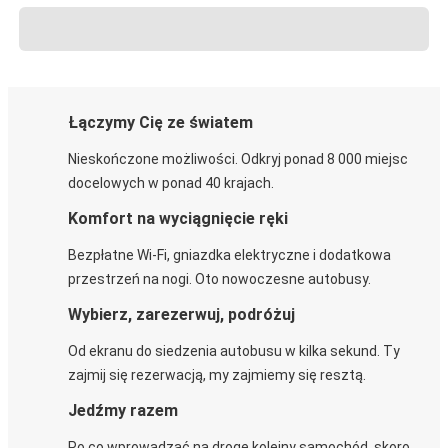
Łączymy Cię ze światem
Nieskończone możliwości. Odkryj ponad 8 000 miejsc
docelowych w ponad 40 krajach.
Komfort na wyciągnięcie ręki
Bezpłatne Wi-Fi, gniazdka elektryczne i dodatkowa
przestrzeń na nogi. Oto nowoczesne autobusy.
Wybierz, zarezerwuj, podróżuj
Od ekranu do siedzenia autobusu w kilka sekund. Ty
zajmij się rezerwacją, my zajmiemy się resztą.
Jedźmy razem
Po co wprowadzać na drogę kolejny samochód, skoro