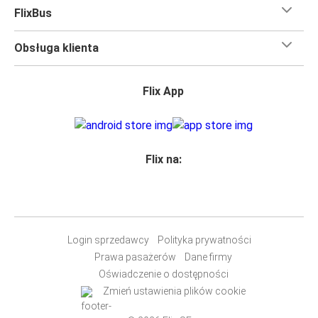
bezpłatne Wi-Fi,
toalety i gniazdka elektryczne.
FlixBus
Możesz bezpłatnie zabrać ze sobą
jedną sztuka bagażu
podręcznego i jedną sztukę bagażu głównego
, więc
Obsługa klienta
nawet jeśli wybierasz się w długą podróż, nie musisz się
martwić, że nie wystarczy Ci miejsca w bagażu.
Wszyscy podróżujący z biletami
mają zagwarantowane
Flix App
miejsce siedzące
w naszych autobusach
ale jeśli chcesz
wybrać specjalne miejsce
, możesz zrobić to podczas
zakupu biletu. Do wyboru masz
miejsce klasyczne,
miejsce ze stolikiem, panoramę lub dodatkowe, puste
Flix na:
miejsce obok.
Wystarczy zarezerwować je online w naszej
aplikacji
FlixBusa
podczas zakupu biletu, korzystając z jednej z
dostępnych metod płatności.
Login sprzedawcy
Polityka prywatności
Prawa pasażerów
Dane firmy
Oświadczenie o dostępności
Zmień ustawienia plików cookie