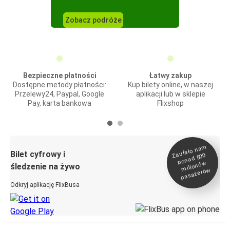
Zobacz podróże
Bezpieczne płatności
Łatwy zakup
Dostępne metody płatności:
Kup bilety online, w naszej
Przelewy24, Paypal, Google
aplikacji lub w sklepie
Pay, karta bankowa
Flixshop
Zaufało na
m
milionó
pasażeró
Bilet cyfrowy i
ponad 500
w
śledzenie na żywo
w
Odkryj aplikację FlixBusa