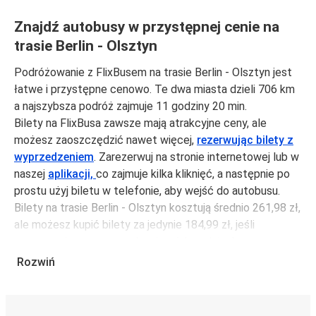
Znajdź autobusy w przystępnej cenie na
trasie Berlin - Olsztyn
Podróżowanie z FlixBusem na trasie Berlin - Olsztyn jest
łatwe i przystępne cenowo. Te dwa miasta dzieli 706 km
a najszybsza podróż zajmuje 11 godziny 20 min.
Bilety na FlixBusa zawsze mają atrakcyjne ceny, ale
możesz zaoszczędzić nawet więcej,
rezerwując bilety z
wyprzedzeniem
. Zarezerwuj na stronie internetowej lub w
naszej
aplikacji,
co zajmuje kilka kliknięć, a następnie po
prostu użyj biletu w telefonie, aby wejść do autobusu.
Bilety na trasie Berlin - Olsztyn kosztują średnio 261,98 zł,
ale możesz kupić bilety za jedynie 184,99 zł, jeśli
zarezerwujesz z wyprzedzeniem lub w dni robocze,
unikając weekendów i świąt. Aby podróżować szybko,
Rozwiń
łatwo i zadbać o zmniejszanie śladu węglowego, podróżuj
z FlixBusem.