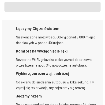
Łączymy Cię ze światem
Nieskończone możliwości. Odkryj ponad 8 000 miejsc
docelowych w ponad 40 krajach.
Komfort na wyciągnięcie ręki
Bezpłatne Wi-Fi, gniazdka elektryczne i dodatkowa
przestrzeń na nogi. Oto nowoczesne autobusy.
Wybierz, zarezerwuj, podróżuj
Od ekranu do siedzenia autobusu w kilka sekund. Ty
zajmij się rezerwacją, my zajmiemy się resztą.
Jedźmy razem
Po co wprowadzać na drogę kolejny samochód, skoro