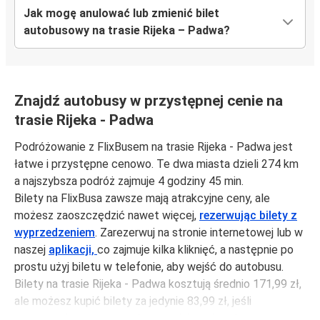
Jak mogę anulować lub zmienić bilet
autobusowy na trasie Rijeka – Padwa?
Znajdź autobusy w przystępnej cenie na
trasie Rijeka - Padwa
Podróżowanie z FlixBusem na trasie Rijeka - Padwa jest
łatwe i przystępne cenowo. Te dwa miasta dzieli 274 km
a najszybsza podróż zajmuje 4 godziny 45 min.
Bilety na FlixBusa zawsze mają atrakcyjne ceny, ale
możesz zaoszczędzić nawet więcej,
rezerwując bilety z
wyprzedzeniem
. Zarezerwuj na stronie internetowej lub w
naszej
aplikacji,
co zajmuje kilka kliknięć, a następnie po
prostu użyj biletu w telefonie, aby wejść do autobusu.
Bilety na trasie Rijeka - Padwa kosztują średnio 171,99 zł,
ale możesz kupić bilety za jedynie 83,99 zł, jeśli
zarezerwujesz z wyprzedzeniem lub w dni robocze,