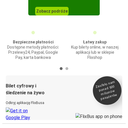
Zobacz podróże
Bezpieczne płatności
Łatwy zakup
Dostępne metody płatności:
Kup bilety online, w naszej
Przelewy24, Paypal, Google
aplikacji lub w sklepie
Pay, karta bankowa
Flixshop
Zaufało na
m
milionó
pasażeró
Bilet cyfrowy i
ponad 500
w
śledzenie na żywo
w
Odkryj aplikację FlixBusa