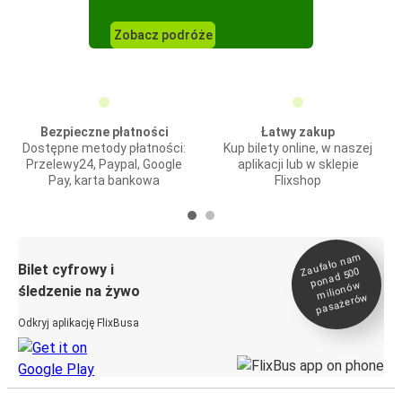
Zobacz podróże
Bezpieczne płatności
Łatwy zakup
Dostępne metody płatności:
Kup bilety online, w naszej
Przelewy24, Paypal, Google
aplikacji lub w sklepie
Pay, karta bankowa
Flixshop
Zaufało na
m
milionó
pasażeró
Bilet cyfrowy i
ponad 500
w
śledzenie na żywo
w
Odkryj aplikację FlixBusa