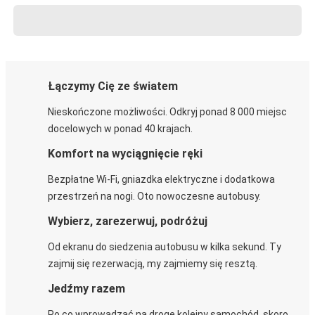
Łączymy Cię ze światem
Nieskończone możliwości. Odkryj ponad 8 000 miejsc
docelowych w ponad 40 krajach.
Komfort na wyciągnięcie ręki
Bezpłatne Wi-Fi, gniazdka elektryczne i dodatkowa
przestrzeń na nogi. Oto nowoczesne autobusy.
Wybierz, zarezerwuj, podróżuj
Od ekranu do siedzenia autobusu w kilka sekund. Ty
zajmij się rezerwacją, my zajmiemy się resztą.
Jedźmy razem
Po co wprowadzać na drogę kolejny samochód, skoro