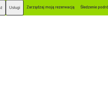
Zarządzaj moją rezerwacją
Śledzenie podr
óż
Usługi