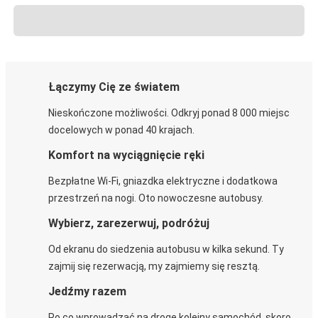
Łączymy Cię ze światem
Nieskończone możliwości. Odkryj ponad 8 000 miejsc
docelowych w ponad 40 krajach.
Komfort na wyciągnięcie ręki
Bezpłatne Wi-Fi, gniazdka elektryczne i dodatkowa
przestrzeń na nogi. Oto nowoczesne autobusy.
Wybierz, zarezerwuj, podróżuj
Od ekranu do siedzenia autobusu w kilka sekund. Ty
zajmij się rezerwacją, my zajmiemy się resztą.
Jedźmy razem
Po co wprowadzać na drogę kolejny samochód, skoro