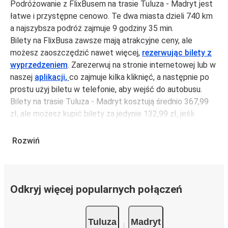
Podróżowanie z FlixBusem na trasie Tuluza - Madryt jest
łatwe i przystępne cenowo. Te dwa miasta dzieli 740 km
a najszybsza podróż zajmuje 9 godziny 35 min.
Bilety na FlixBusa zawsze mają atrakcyjne ceny, ale
możesz zaoszczędzić nawet więcej,
rezerwując bilety z
wyprzedzeniem
. Zarezerwuj na stronie internetowej lub w
naszej
aplikacji,
co zajmuje kilka kliknięć, a następnie po
prostu użyj biletu w telefonie, aby wejść do autobusu.
Bilety na trasie Tuluza - Madryt kosztują średnio 367,99
zł, ale możesz kupić bilety za jedynie 132,99 zł, jeśli
zarezerwujesz z wyprzedzeniem lub w dni robocze,
unikając weekendów i świąt. Aby podróżować szybko,
Rozwiń
łatwo i zadbać o zmniejszanie śladu węglowego, podróżuj
z FlixBusem.
Podróż na trasie Tuluza - Madryt
Odkryj więcej popularnych połączeń
Trasa Tuluza - Madryt jest łatwa i wygodna z FlixBusem,
dzięki 5 bezpośrednim połączeniom dziennie.
Tuluza
Madryt
i może zająć
jedynie 9 godziny 35 min
.