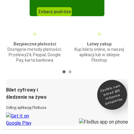
Zobacz podróże
Bezpieczne płatności
Łatwy zakup
Dostępne metody płatności:
Kup bilety online, w naszej
Przelewy24, Paypal, Google
aplikacji lub w sklepie
Pay, karta bankowa
Flixshop
Zaufało na
m
milionó
pasażeró
Bilet cyfrowy i
ponad 500
w
śledzenie na żywo
w
Odkryj aplikację FlixBusa