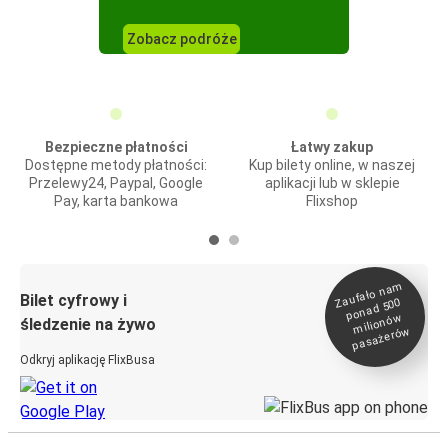
Zobacz podróże
Bezpieczne płatności
Łatwy zakup
Dostępne metody płatności:
Kup bilety online, w naszej
Przelewy24, Paypal, Google
aplikacji lub w sklepie
Pay, karta bankowa
Flixshop
Zaufało na
m
milionó
pasażeró
Bilet cyfrowy i
ponad 500
w
śledzenie na żywo
w
Odkryj aplikację FlixBusa