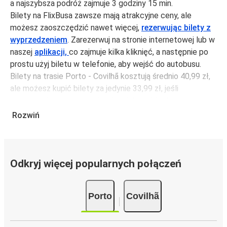
a najszybsza podróż zajmuje 3 godziny 15 min.
Bilety na FlixBusa zawsze mają atrakcyjne ceny, ale
możesz zaoszczędzić nawet więcej,
rezerwując bilety z
wyprzedzeniem
. Zarezerwuj na stronie internetowej lub w
naszej
aplikacji,
co zajmuje kilka kliknięć, a następnie po
prostu użyj biletu w telefonie, aby wejść do autobusu.
Bilety na trasie Porto - Covilhã kosztują średnio 40,99 zł,
ale możesz kupić bilety za jedynie 33,99 zł, jeśli
zarezerwujesz z wyprzedzeniem lub w dni robocze,
unikając weekendów i świąt. Aby podróżować szybko,
Rozwiń
łatwo i zadbać o zmniejszanie śladu węglowego, podróżuj
z FlixBusem.
Podróż na trasie Porto - Covilhã
Odkryj więcej popularnych połączeń
Trasa Porto - Covilhã jest łatwa i wygodna z FlixBusem,
dzięki 4 bezpośrednim połączeniom dziennie.
Porto
Covilhã
i może zająć
jedynie 3 godziny 15 min
.
Podróż autobusem
ma mniejszy wpływ na środowisko
niż podróż samochodem czy samolotem. Stale pracujemy