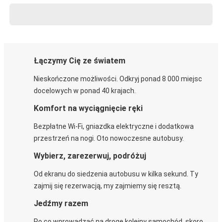
Łączymy Cię ze światem
Nieskończone możliwości. Odkryj ponad 8 000 miejsc
docelowych w ponad 40 krajach.
Komfort na wyciągnięcie ręki
Bezpłatne Wi-Fi, gniazdka elektryczne i dodatkowa
przestrzeń na nogi. Oto nowoczesne autobusy.
Wybierz, zarezerwuj, podróżuj
Od ekranu do siedzenia autobusu w kilka sekund. Ty
zajmij się rezerwacją, my zajmiemy się resztą.
Jedźmy razem
Po co wprowadzać na drogę kolejny samochód, skoro