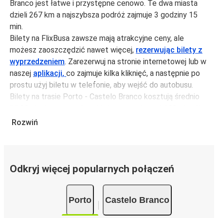
Branco jest łatwe i przystępne cenowo. Te dwa miasta
dzieli 267 km a najszybsza podróż zajmuje 3 godziny 15
min.
Bilety na FlixBusa zawsze mają atrakcyjne ceny, ale
możesz zaoszczędzić nawet więcej,
rezerwując bilety z
wyprzedzeniem
. Zarezerwuj na stronie internetowej lub w
naszej
aplikacji,
co zajmuje kilka kliknięć, a następnie po
prostu użyj biletu w telefonie, aby wejść do autobusu.
Bilety na trasie Porto - Castelo Branco kosztują średnio
25,99 zł, ale możesz kupić bilety za jedynie 14,99 zł, jeśli
zarezerwujesz z wyprzedzeniem lub w dni robocze,
Rozwiń
unikając weekendów i świąt. Aby podróżować szybko,
łatwo i zadbać o zmniejszanie śladu węglowego, podróżuj
z FlixBusem.
Odkryj więcej popularnych połączeń
Podróż na trasie Porto - Castelo Branco
Trasa Porto - Castelo Branco jest łatwa i wygodna z
Porto
Castelo Branco
FlixBusem, dzięki 3 bezpośrednim połączeniom dziennie.
i może zająć
jedynie 3 godziny 15 min
.