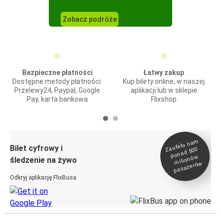
Zobacz podróże
Bezpieczne płatności
Łatwy zakup
Dostępne metody płatności:
Kup bilety online, w naszej
Przelewy24, Paypal, Google
aplikacji lub w sklepie
Pay, karta bankowa
Flixshop
Zaufało na
m
milionó
pasażeró
Bilet cyfrowy i
ponad 500
w
śledzenie na żywo
w
Odkryj aplikację FlixBusa