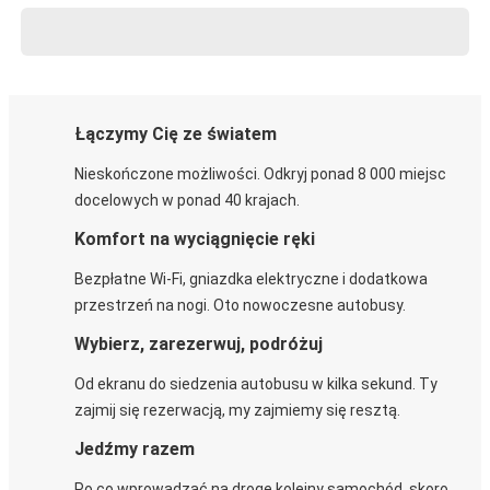
Łączymy Cię ze światem
Nieskończone możliwości. Odkryj ponad 8 000 miejsc
docelowych w ponad 40 krajach.
Komfort na wyciągnięcie ręki
Bezpłatne Wi-Fi, gniazdka elektryczne i dodatkowa
przestrzeń na nogi. Oto nowoczesne autobusy.
Wybierz, zarezerwuj, podróżuj
Od ekranu do siedzenia autobusu w kilka sekund. Ty
zajmij się rezerwacją, my zajmiemy się resztą.
Jedźmy razem
Po co wprowadzać na drogę kolejny samochód, skoro