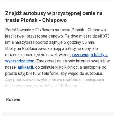
Znajdź autobusy w przystępnej cenie na
trasie Płońsk - Chłapowo
Podróżowanie z FlixBusem na trasie Płońsk - Chłapowo
jest łatwe i przystępne cenowo. Te dwa miasta dzieli 373
km a najszybsza podróż zajmuje 5 godziny 55 min.
Bilety na FlixBusa zawsze mają atrakcyjne ceny, ale
możesz zaoszczędzić nawet więcej,
rezerwując bilety z
wyprzedzeniem
. Zarezerwuj na stronie internetowej lub w
naszej
aplikacji,
co zajmuje kilka kliknięć, a następnie po
prostu użyj biletu w telefonie, aby wejść do autobusu.
Aby podróżować szybko, łatwo i zadbać o zmniejszanie
śladu węglowego, podróżuj z FlixBusem.
Podróż z: Płońsk
Rozwiń
Płońsk: podróżujesz z tego miasta i nie znasz go zbyt
dobrze? Oto wszystko, co musisz wiedzieć.