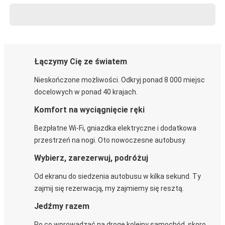
Łączymy Cię ze światem
Nieskończone możliwości. Odkryj ponad 8 000 miejsc
docelowych w ponad 40 krajach.
Komfort na wyciągnięcie ręki
Bezpłatne Wi-Fi, gniazdka elektryczne i dodatkowa
przestrzeń na nogi. Oto nowoczesne autobusy.
Wybierz, zarezerwuj, podróżuj
Od ekranu do siedzenia autobusu w kilka sekund. Ty
zajmij się rezerwacją, my zajmiemy się resztą.
Jedźmy razem
Po co wprowadzać na drogę kolejny samochód, skoro