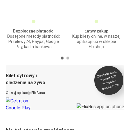
Bezpieczne płatności
Łatwy zakup
Dostępne metody płatności:
Kup bilety online, w naszej
Przelewy24, Paypal, Google
aplikacji lub w sklepie
Pay, karta bankowa
Flixshop
Zaufało na
m
milionó
pasażeró
Bilet cyfrowy i
ponad 500
w
śledzenie na żywo
w
Odkryj aplikację FlixBusa