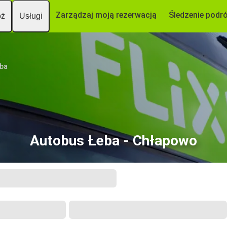
Zarządzaj moją rezerwacją
Śledzenie podr
óż
Usługi
ba
Autobus Łeba - Chłapowo