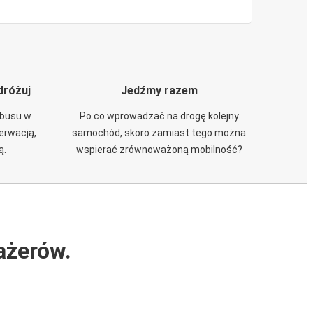
dróżuj
Jedźmy razem
obusu w
Po co wprowadzać na drogę kolejny
zerwacją,
samochód, skoro zamiast tego można
ą.
wspierać zrównoważoną mobilność?
ażerów.