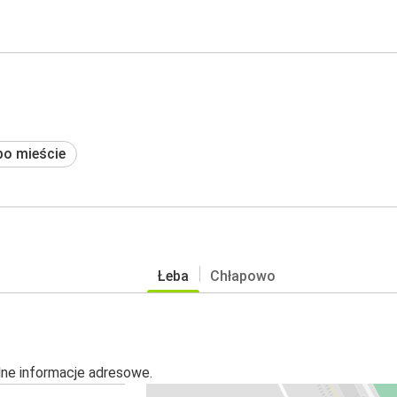
po mieście
Łeba
Chłapowo
alne informacje adresowe.