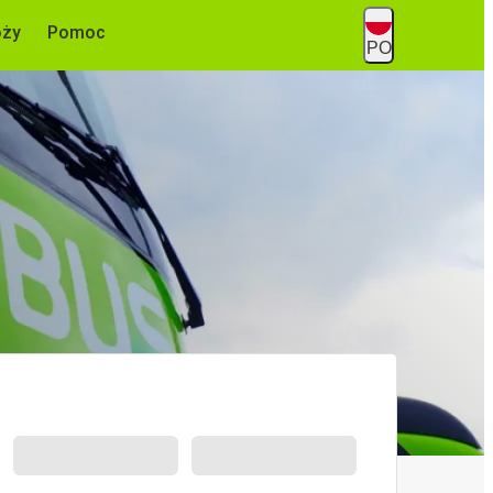
óży
Pomoc
PO