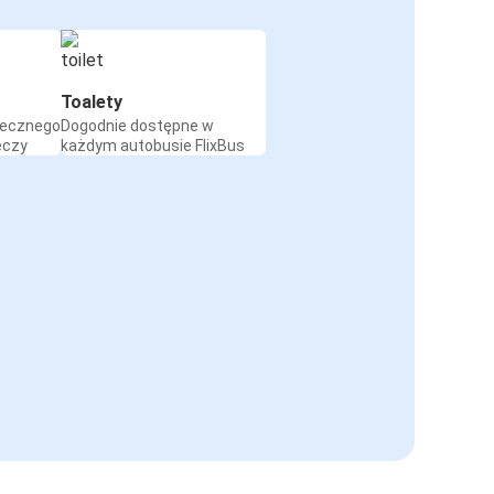
Toalety
iecznego
Dogodnie dostępne w
eczy
każdym autobusie FlixBus