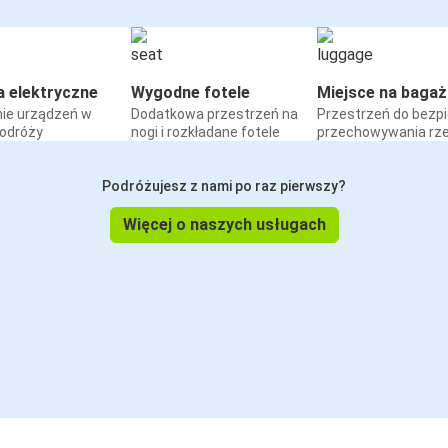
a elektryczne
Wygodne fotele
Miejsce na bagaż
ie urządzeń w
Dodatkowa przestrzeń na
Przestrzeń do bezp
podróży
nogi i rozkładane fotele
przechowywania rz
Podróżujesz z nami po raz pierwszy?
Więcej o naszych usługach