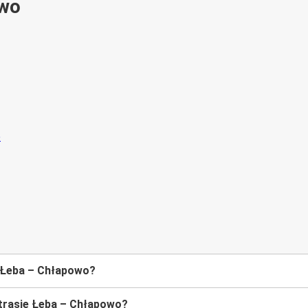
ywo
e Łeba – Chłapowo?
trasie Łeba – Chłapowo?