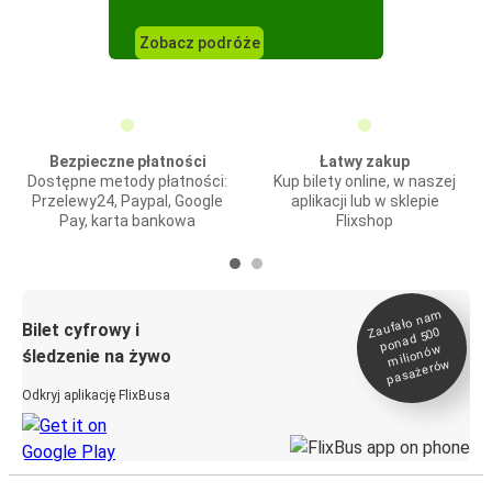
Zobacz podróże
Bezpieczne płatności
Łatwy zakup
Dostępne metody płatności:
Kup bilety online, w naszej
Przelewy24, Paypal, Google
aplikacji lub w sklepie
Pay, karta bankowa
Flixshop
Zaufało na
m
milionó
pasażeró
Bilet cyfrowy i
ponad 500
w
śledzenie na żywo
w
Odkryj aplikację FlixBusa