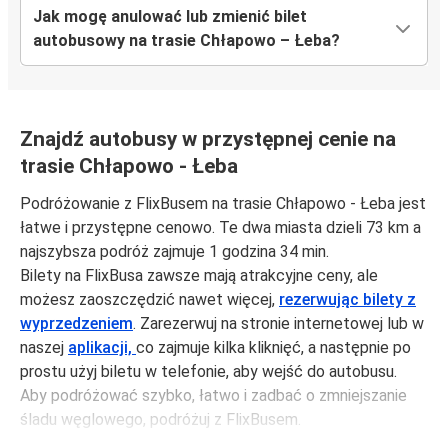
Jak mogę anulować lub zmienić bilet
autobusowy na trasie Chłapowo – Łeba?
Znajdź autobusy w przystępnej cenie na
trasie Chłapowo - Łeba
Podróżowanie z FlixBusem na trasie Chłapowo - Łeba jest
łatwe i przystępne cenowo. Te dwa miasta dzieli 73 km a
najszybsza podróż zajmuje 1 godzina 34 min.
Bilety na FlixBusa zawsze mają atrakcyjne ceny, ale
możesz zaoszczędzić nawet więcej,
rezerwując bilety z
wyprzedzeniem
. Zarezerwuj na stronie internetowej lub w
naszej
aplikacji,
co zajmuje kilka kliknięć, a następnie po
prostu użyj biletu w telefonie, aby wejść do autobusu.
Aby podróżować szybko, łatwo i zadbać o zmniejszanie
śladu węglowego, podróżuj z FlixBusem.