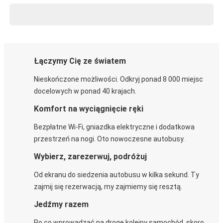
Łączymy Cię ze światem
Nieskończone możliwości. Odkryj ponad 8 000 miejsc
docelowych w ponad 40 krajach.
Komfort na wyciągnięcie ręki
Bezpłatne Wi-Fi, gniazdka elektryczne i dodatkowa
przestrzeń na nogi. Oto nowoczesne autobusy.
Wybierz, zarezerwuj, podróżuj
Od ekranu do siedzenia autobusu w kilka sekund. Ty
zajmij się rezerwacją, my zajmiemy się resztą.
Jedźmy razem
Po co wprowadzać na drogę kolejny samochód, skoro