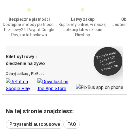
Bezpieczne płatności
Łatwy zakup
Obs
Dostępne metody płatności:
Kup bilety online, w naszej
Jesteśmy
Przelewy24, Paypal, Google
aplikacji lub w sklepie
Pay, karta bankowa
Flixshop
Zaufało na
m
milionó
pasażeró
Bilet cyfrowy i
ponad 500
w
śledzenie na żywo
w
Odkryj aplikację FlixBusa
Na tej stronie znajdziesz:
Przystanki autobusowe
FAQ