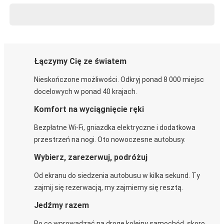
Łączymy Cię ze światem
Nieskończone możliwości. Odkryj ponad 8 000 miejsc
docelowych w ponad 40 krajach.
Komfort na wyciągnięcie ręki
Bezpłatne Wi-Fi, gniazdka elektryczne i dodatkowa
przestrzeń na nogi. Oto nowoczesne autobusy.
Wybierz, zarezerwuj, podróżuj
Od ekranu do siedzenia autobusu w kilka sekund. Ty
zajmij się rezerwacją, my zajmiemy się resztą.
Jedźmy razem
Po co wprowadzać na drogę kolejny samochód, skoro