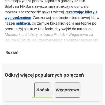
km a najszybsza podróż zajmuje 4 godziny 45 min.
Bilety na FlixBusa zawsze mają atrakcyjne ceny, ale
możesz zaoszczędzić nawet więcej,
rezerwując bilety z
wyprzedzeniem
. Zarezerwuj na stronie internetowej lub w
naszej
aplikacji,
co zajmuje kilka kliknięć, a następnie po
prostu użyj biletu w telefonie, aby wejść do autobusu.
Możesz kupić bilety na trasie Płońsk - Węgorzewo za
jedynie 85,99 zł, jeśli zarezerwujesz z wyprzedzeniem lub
na tygodniu, unikając weekendów i świąt. Aby podróżować
szybko, łatwo i zadbać o zmniejszanie śladu węglowego,
Rozwiń
podróżuj z FlixBusem.
Podróż na trasie Płońsk - Węgorzewo
Trasa Płońsk - Węgorzewo jest łatwa i wygodna z
Odkryj więcej popularnych połączeń
FlixBusem.
i może zająć
jedynie 4 godziny 45 min
.
Płońsk
Węgorzewo
Podróż autobusem
ma mniejszy wpływ na środowisko
niż podróż samochodem czy samolotem. Stale pracujemy
nad tym, by jeszcze bardziej zmniejszać ślad węglowy,