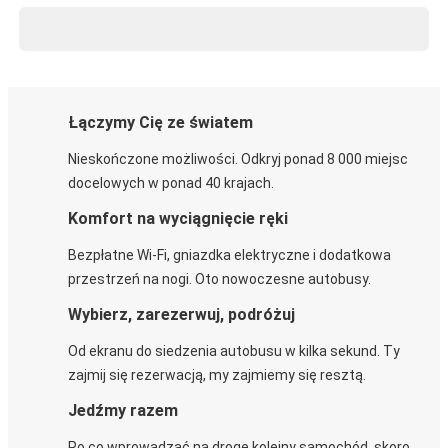
Łączymy Cię ze światem
Nieskończone możliwości. Odkryj ponad 8 000 miejsc
docelowych w ponad 40 krajach.
Komfort na wyciągnięcie ręki
Bezpłatne Wi-Fi, gniazdka elektryczne i dodatkowa
przestrzeń na nogi. Oto nowoczesne autobusy.
Wybierz, zarezerwuj, podróżuj
Od ekranu do siedzenia autobusu w kilka sekund. Ty
zajmij się rezerwacją, my zajmiemy się resztą.
Jedźmy razem
Po co wprowadzać na drogę kolejny samochód, skoro