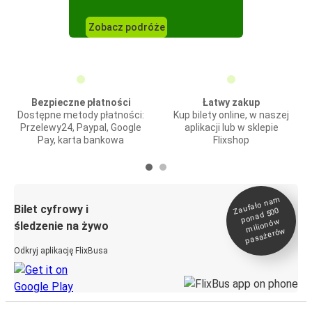
Zobacz podróże
Bezpieczne płatności
Łatwy zakup
Dostępne metody płatności:
Kup bilety online, w naszej
Przelewy24, Paypal, Google
aplikacji lub w sklepie
Pay, karta bankowa
Flixshop
Zaufało na
m
milionó
pasażeró
Bilet cyfrowy i
ponad 500
w
śledzenie na żywo
w
Odkryj aplikację FlixBusa