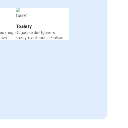
Toalety
iecznego
Dogodnie dostępne w
eczy
każdym autobusie FlixBus