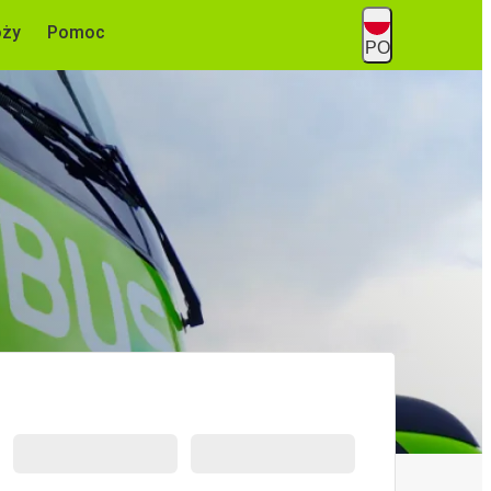
óży
Pomoc
PO