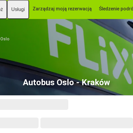
Zarządzaj moją rezerwacją
Śledzenie podr
óż
Usługi
Oslo
Autobus Oslo - Kraków