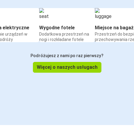
a elektryczne
Wygodne fotele
Miejsce na bagaż
ie urządzeń w
Dodatkowa przestrzeń na
Przestrzeń do bezp
podróży
nogi i rozkładane fotele
przechowywania rz
Podróżujesz z nami po raz pierwszy?
Więcej o naszych usługach