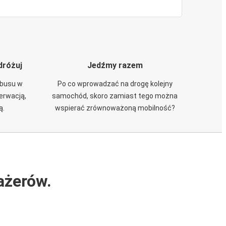
dróżuj
Jedźmy razem
obusu w
Po co wprowadzać na drogę kolejny
zerwacją,
samochód, skoro zamiast tego można
ą.
wspierać zrównoważoną mobilność?
ażerów.