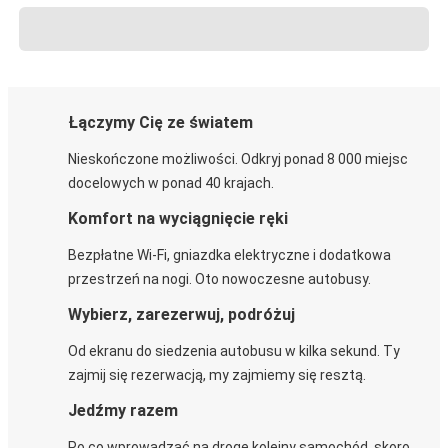
Łączymy Cię ze światem
Nieskończone możliwości. Odkryj ponad 8 000 miejsc
docelowych w ponad 40 krajach.
Komfort na wyciągnięcie ręki
Bezpłatne Wi-Fi, gniazdka elektryczne i dodatkowa
przestrzeń na nogi. Oto nowoczesne autobusy.
Wybierz, zarezerwuj, podróżuj
Od ekranu do siedzenia autobusu w kilka sekund. Ty
zajmij się rezerwacją, my zajmiemy się resztą.
Jedźmy razem
Po co wprowadzać na drogę kolejny samochód, skoro