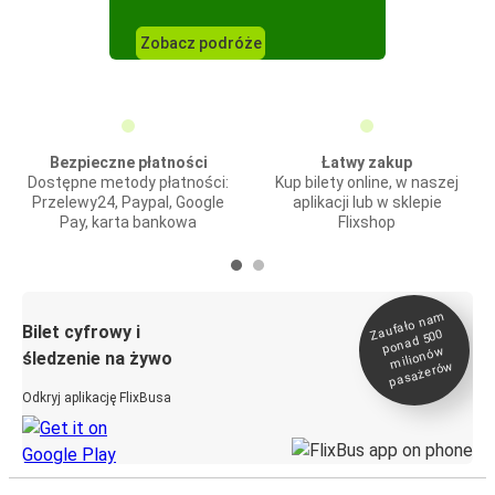
Zobacz podróże
Bezpieczne płatności
Łatwy zakup
Dostępne metody płatności:
Kup bilety online, w naszej
Przelewy24, Paypal, Google
aplikacji lub w sklepie
Pay, karta bankowa
Flixshop
Zaufało na
m
milionó
pasażeró
Bilet cyfrowy i
ponad 500
w
śledzenie na żywo
w
Odkryj aplikację FlixBusa