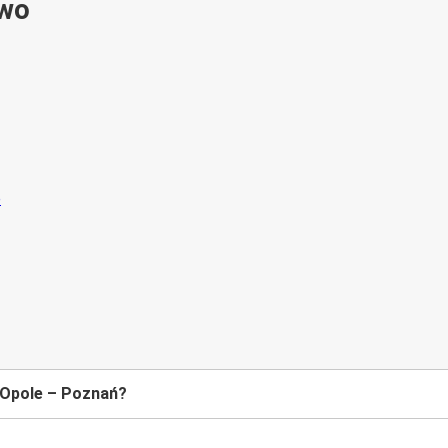
ywo
 Opole – Poznań?