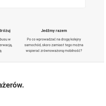
dróżuj
Jedźmy razem
obusu w
Po co wprowadzać na drogę kolejny
zerwacją,
samochód, skoro zamiast tego można
ą.
wspierać zrównoważoną mobilność?
ażerów.