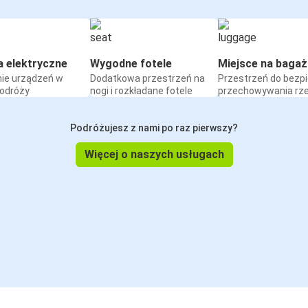
a elektryczne
Wygodne fotele
Miejsce na bagaż
ie urządzeń w
Dodatkowa przestrzeń na
Przestrzeń do bezp
podróży
nogi i rozkładane fotele
przechowywania rz
Podróżujesz z nami po raz pierwszy?
Więcej o naszych usługach