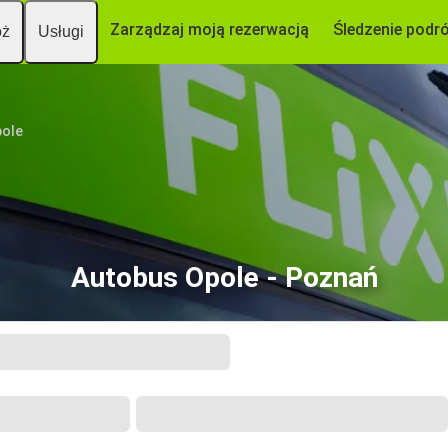
Zarządzaj moją rezerwacją
Śledzenie podr
óż
Usługi
ole
Autobus Opole - Poznań