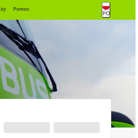
óży
Pomoc
PO