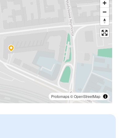
Protomaps
©
OpenStreetMap