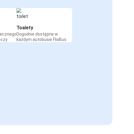
Toalety
iecznego
Dogodnie dostępne w
eczy
każdym autobusie FlixBus