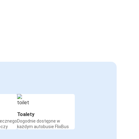
Toalety
iecznego
Dogodnie dostępne w
eczy
każdym autobusie FlixBus