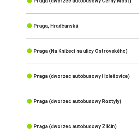
Praga (dworzec autobusowy Černý Most)
Praga, Hradčanská
Praga (Na Knížecí na ulicy Ostrovského)
Praga (dworzec autobusowy Holešovice)
Praga (dworzec autobusowy Roztyly)
Praga (dworzec autobusowy Zličín)