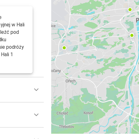
e
yjnej w Hali
aleźć pod
dku
sie podróży
Hali 1