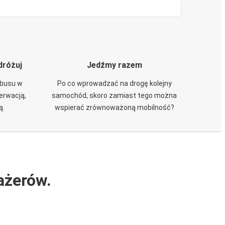
dróżuj
Jedźmy razem
obusu w
Po co wprowadzać na drogę kolejny
zerwacją,
samochód, skoro zamiast tego można
ą.
wspierać zrównoważoną mobilność?
ażerów.