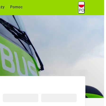
óży
Pomoc
PO