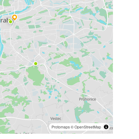
Protomaps
©
OpenStreetMap