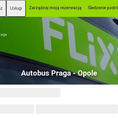
Zarządzaj moją rezerwacją
Śledzenie podr
óż
Usługi
raga
Autobus Praga - Opole