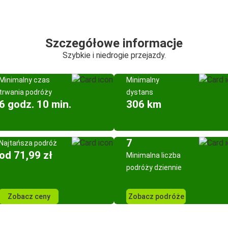
Szczegółowe informacje
Szybkie i niedrogie przejazdy.
Minimalny czas
Minimalny
trwania podróży
dystans
6 godz. 10 min.
306 km
7
Najtańsza podróż
od 71,99 zł
Minimalna liczba
podróży dziennie
Zobacz ceny
Zobacz podróże