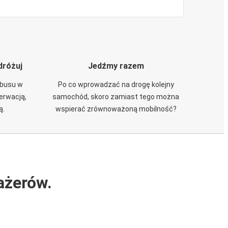
dróżuj
Jedźmy razem
obusu w
Po co wprowadzać na drogę kolejny
zerwacją,
samochód, skoro zamiast tego można
ą.
wspierać zrównoważoną mobilność?
ażerów.