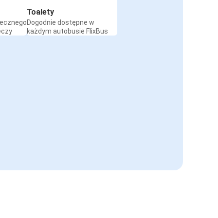
Toalety
iecznego
Dogodnie dostępne w
eczy
każdym autobusie FlixBus