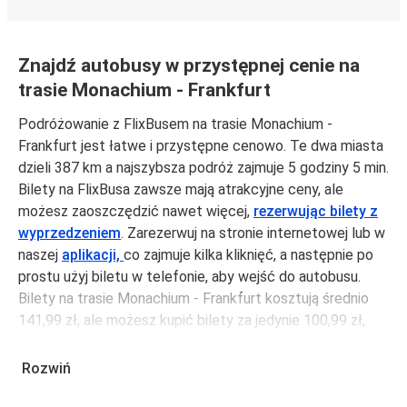
Znajdź autobusy w przystępnej cenie na
trasie Monachium - Frankfurt
Podróżowanie z FlixBusem na trasie Monachium -
Frankfurt jest łatwe i przystępne cenowo. Te dwa miasta
dzieli 387 km a najszybsza podróż zajmuje 5 godziny 5 min.
Bilety na FlixBusa zawsze mają atrakcyjne ceny, ale
możesz zaoszczędzić nawet więcej,
rezerwując bilety z
wyprzedzeniem
. Zarezerwuj na stronie internetowej lub w
naszej
aplikacji,
co zajmuje kilka kliknięć, a następnie po
prostu użyj biletu w telefonie, aby wejść do autobusu.
Bilety na trasie Monachium - Frankfurt kosztują średnio
141,99 zł, ale możesz kupić bilety za jedynie 100,99 zł,
jeśli zarezerwujesz z wyprzedzeniem lub w dni robocze,
unikając weekendów i świąt. Aby podróżować szybko,
Rozwiń
łatwo i zadbać o zmniejszanie śladu węglowego, podróżuj