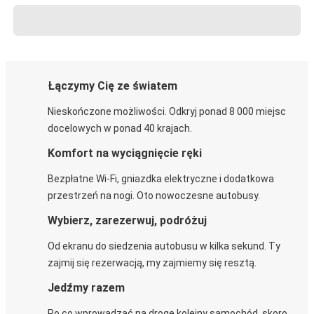
Łączymy Cię ze światem
Nieskończone możliwości. Odkryj ponad 8 000 miejsc
docelowych w ponad 40 krajach.
Komfort na wyciągnięcie ręki
Bezpłatne Wi-Fi, gniazdka elektryczne i dodatkowa
przestrzeń na nogi. Oto nowoczesne autobusy.
Wybierz, zarezerwuj, podróżuj
Od ekranu do siedzenia autobusu w kilka sekund. Ty
zajmij się rezerwacją, my zajmiemy się resztą.
Jedźmy razem
Po co wprowadzać na drogę kolejny samochód, skoro