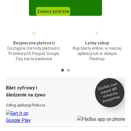
Zobacz podróże
Bezpieczne płatności
Łatwy zakup
Dostępne metody płatności:
Kup bilety online, w naszej
Przelewy24, Paypal, Google
aplikacji lub w sklepie
Pay, karta bankowa
Flixshop
Zaufało na
m
milionó
pasażeró
Bilet cyfrowy i
ponad 500
w
śledzenie na żywo
w
Odkryj aplikację FlixBusa