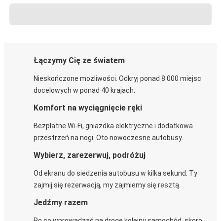
Łączymy Cię ze światem
Nieskończone możliwości. Odkryj ponad 8 000 miejsc
docelowych w ponad 40 krajach.
Komfort na wyciągnięcie ręki
Bezpłatne Wi-Fi, gniazdka elektryczne i dodatkowa
przestrzeń na nogi. Oto nowoczesne autobusy.
Wybierz, zarezerwuj, podróżuj
Od ekranu do siedzenia autobusu w kilka sekund. Ty
zajmij się rezerwacją, my zajmiemy się resztą.
Jedźmy razem
Po co wprowadzać na drogę kolejny samochód, skoro