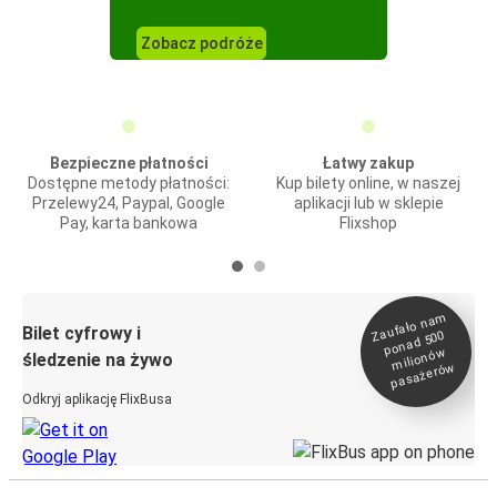
Zobacz podróże
Bezpieczne płatności
Łatwy zakup
Dostępne metody płatności:
Kup bilety online, w naszej
Przelewy24, Paypal, Google
aplikacji lub w sklepie
Pay, karta bankowa
Flixshop
Zaufało na
m
milionó
pasażeró
Bilet cyfrowy i
ponad 500
w
śledzenie na żywo
w
Odkryj aplikację FlixBusa