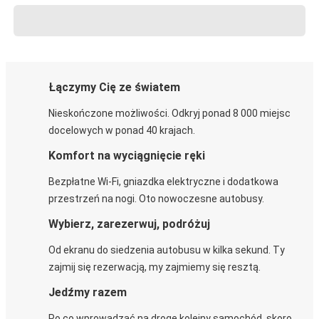
Łączymy Cię ze światem
Nieskończone możliwości. Odkryj ponad 8 000 miejsc
docelowych w ponad 40 krajach.
Komfort na wyciągnięcie ręki
Bezpłatne Wi-Fi, gniazdka elektryczne i dodatkowa
przestrzeń na nogi. Oto nowoczesne autobusy.
Wybierz, zarezerwuj, podróżuj
Od ekranu do siedzenia autobusu w kilka sekund. Ty
zajmij się rezerwacją, my zajmiemy się resztą.
Jedźmy razem
Po co wprowadzać na drogę kolejny samochód, skoro