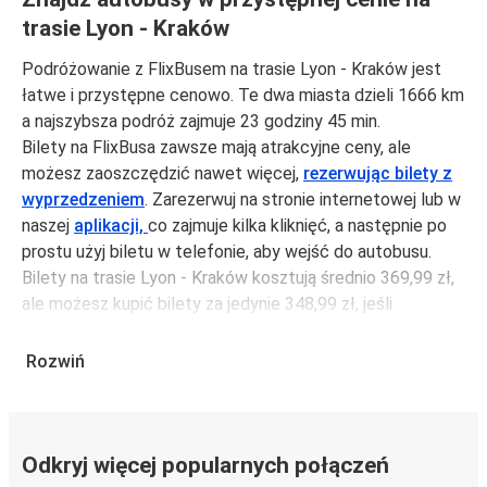
trasie Lyon - Kraków
Podróżowanie z FlixBusem na trasie Lyon - Kraków jest
łatwe i przystępne cenowo. Te dwa miasta dzieli 1666 km
a najszybsza podróż zajmuje 23 godziny 45 min.
Bilety na FlixBusa zawsze mają atrakcyjne ceny, ale
możesz zaoszczędzić nawet więcej,
rezerwując bilety z
wyprzedzeniem
. Zarezerwuj na stronie internetowej lub w
naszej
aplikacji,
co zajmuje kilka kliknięć, a następnie po
prostu użyj biletu w telefonie, aby wejść do autobusu.
Bilety na trasie Lyon - Kraków kosztują średnio 369,99 zł,
ale możesz kupić bilety za jedynie 348,99 zł, jeśli
zarezerwujesz z wyprzedzeniem lub w dni robocze,
unikając weekendów i świąt. Aby podróżować szybko,
Rozwiń
łatwo i zadbać o zmniejszanie śladu węglowego, podróżuj
z FlixBusem.
Podróż na trasie Lyon - Kraków
Odkryj więcej popularnych połączeń
Trasa Lyon - Kraków jest łatwa i wygodna z FlixBusem,