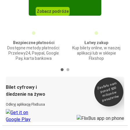
Zobacz podróże
Bezpieczne płatności
Łatwy zakup
Dostępne metody płatności:
Kup bilety online, w naszej
Przelewy24, Paypal, Google
aplikacji lub w sklepie
Pay, karta bankowa
Flixshop
Zaufało na
m
milionó
pasażeró
Bilet cyfrowy i
ponad 500
w
śledzenie na żywo
w
Odkryj aplikację FlixBusa