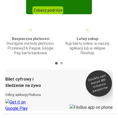
Zobacz podróże
Bezpieczne płatności
Łatwy zakup
Dostępne metody płatności:
Kup bilety online, w naszej
Przelewy24, Paypal, Google
aplikacji lub w sklepie
Pay, karta bankowa
Flixshop
Zaufało na
m
milionó
pasażeró
Bilet cyfrowy i
ponad 500
w
śledzenie na żywo
w
Odkryj aplikację FlixBusa