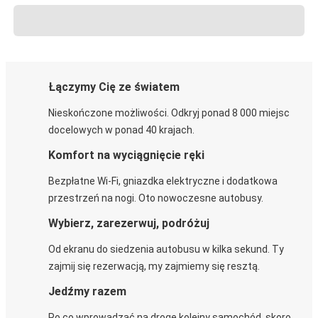
Łączymy Cię ze światem
Nieskończone możliwości. Odkryj ponad 8 000 miejsc
docelowych w ponad 40 krajach.
Komfort na wyciągnięcie ręki
Bezpłatne Wi-Fi, gniazdka elektryczne i dodatkowa
przestrzeń na nogi. Oto nowoczesne autobusy.
Wybierz, zarezerwuj, podróżuj
Od ekranu do siedzenia autobusu w kilka sekund. Ty
zajmij się rezerwacją, my zajmiemy się resztą.
Jedźmy razem
Po co wprowadzać na drogę kolejny samochód, skoro