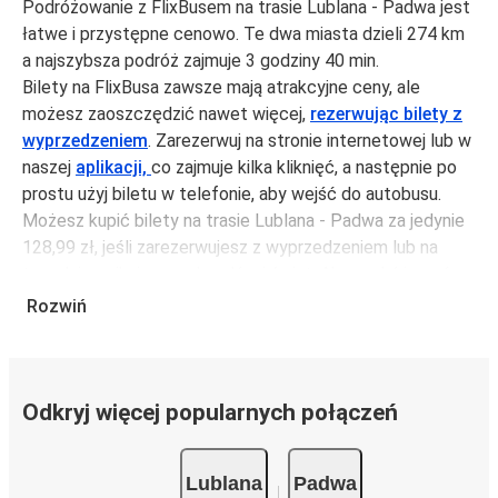
Podróżowanie z FlixBusem na trasie Lublana - Padwa jest
łatwe i przystępne cenowo. Te dwa miasta dzieli 274 km
a najszybsza podróż zajmuje 3 godziny 40 min.
Bilety na FlixBusa zawsze mają atrakcyjne ceny, ale
możesz zaoszczędzić nawet więcej,
rezerwując bilety z
wyprzedzeniem
. Zarezerwuj na stronie internetowej lub w
naszej
aplikacji,
co zajmuje kilka kliknięć, a następnie po
prostu użyj biletu w telefonie, aby wejść do autobusu.
Możesz kupić bilety na trasie Lublana - Padwa za jedynie
128,99 zł, jeśli zarezerwujesz z wyprzedzeniem lub na
tygodniu, unikając weekendów i świąt. Aby podróżować
szybko, łatwo i zadbać o zmniejszanie śladu węglowego,
Rozwiń
podróżuj z FlixBusem.
Podróż na trasie Lublana - Padwa
Trasa Lublana - Padwa jest łatwa i wygodna z FlixBusem,
Odkryj więcej popularnych połączeń
dzięki 6 bezpośrednim połączeniom dziennie.
i może zająć
jedynie 3 godziny 40 min
.
Lublana
Padwa
Podróż autobusem
ma mniejszy wpływ na środowisko