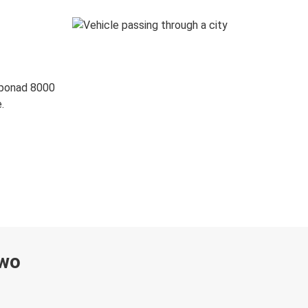
 ponad 8000
.
ywo