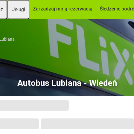
Zarządzaj moją rezerwacją
Śledzenie podr
óż
Usługi
Lublana
Autobus Lublana - Wiedeń