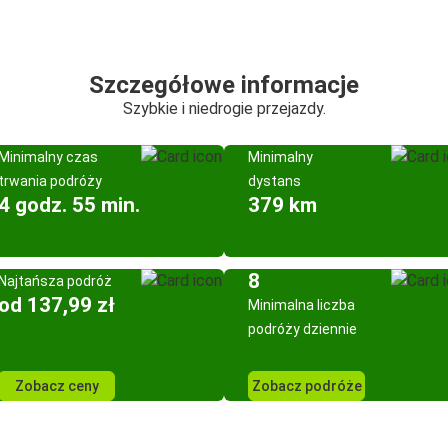
Szczegółowe informacje
Szybkie i niedrogie przejazdy.
Minimalny czas
Minimalny
trwania podróży
dystans
4 godz. 55 min.
379 km
8
Najtańsza podróż
od 137,99 zł
Minimalna liczba
podróży dziennie
Zobacz ceny
Zobacz podróże