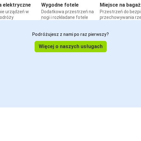
a elektryczne
Wygodne fotele
Miejsce na bagaż
ie urządzeń w
Dodatkowa przestrzeń na
Przestrzeń do bezp
podróży
nogi i rozkładane fotele
przechowywania rz
Podróżujesz z nami po raz pierwszy?
Więcej o naszych usługach