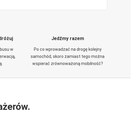
dróżuj
Jedźmy razem
obusu w
Po co wprowadzać na drogę kolejny
zerwacją,
samochód, skoro zamiast tego można
ą.
wspierać zrównoważoną mobilność?
ażerów.