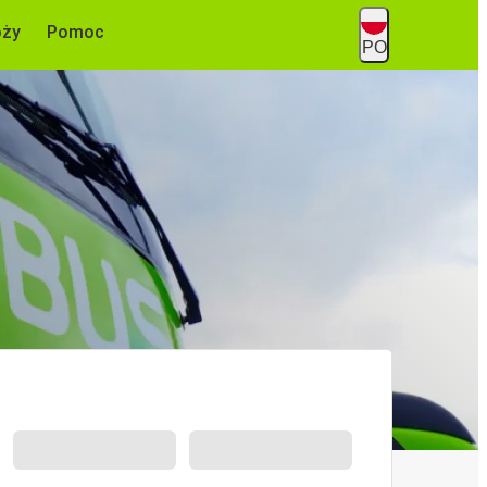
óży
Pomoc
PO