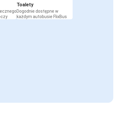
Toalety
iecznego
Dogodnie dostępne w
eczy
każdym autobusie FlixBus