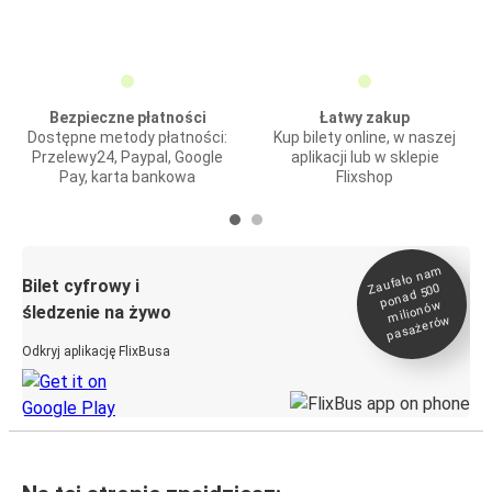
Bezpieczne płatności
Łatwy zakup
Dostępne metody płatności:
Kup bilety online, w naszej
Przelewy24, Paypal, Google
aplikacji lub w sklepie
Pay, karta bankowa
Flixshop
Zaufało na
m
milionó
pasażeró
Bilet cyfrowy i
ponad 500
w
śledzenie na żywo
w
Odkryj aplikację FlixBusa