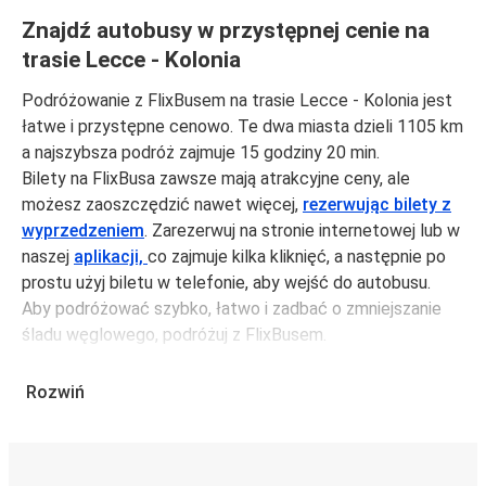
Znajdź autobusy w przystępnej cenie na
trasie Lecce - Kolonia
Podróżowanie z FlixBusem na trasie Lecce - Kolonia jest
łatwe i przystępne cenowo. Te dwa miasta dzieli 1105 km
a najszybsza podróż zajmuje 15 godziny 20 min.
Bilety na FlixBusa zawsze mają atrakcyjne ceny, ale
możesz zaoszczędzić nawet więcej,
rezerwując bilety z
wyprzedzeniem
. Zarezerwuj na stronie internetowej lub w
naszej
aplikacji,
co zajmuje kilka kliknięć, a następnie po
prostu użyj biletu w telefonie, aby wejść do autobusu.
Aby podróżować szybko, łatwo i zadbać o zmniejszanie
śladu węglowego, podróżuj z FlixBusem.
Podróż z: Lecce
Rozwiń
Lecce: podróżujesz z tego miasta i nie znasz go zbyt
dobrze? Oto wszystko, co musisz wiedzieć.
Lecce jest węzłem komunikacyjnym z
przystankiem