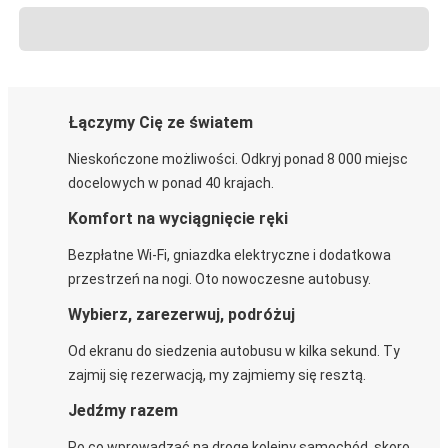
Łączymy Cię ze światem
Nieskończone możliwości. Odkryj ponad 8 000 miejsc
docelowych w ponad 40 krajach.
Komfort na wyciągnięcie ręki
Bezpłatne Wi-Fi, gniazdka elektryczne i dodatkowa
przestrzeń na nogi. Oto nowoczesne autobusy.
Wybierz, zarezerwuj, podróżuj
Od ekranu do siedzenia autobusu w kilka sekund. Ty
zajmij się rezerwacją, my zajmiemy się resztą.
Jedźmy razem
Po co wprowadzać na drogę kolejny samochód, skoro